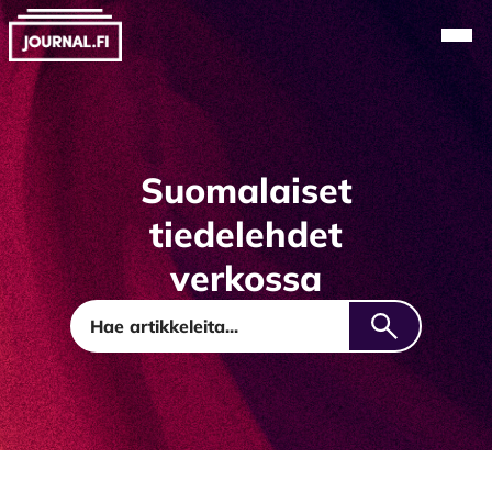
Alkuun
Navi
Suomalaiset
tiedelehdet
verkossa
Journal.fi
Hae