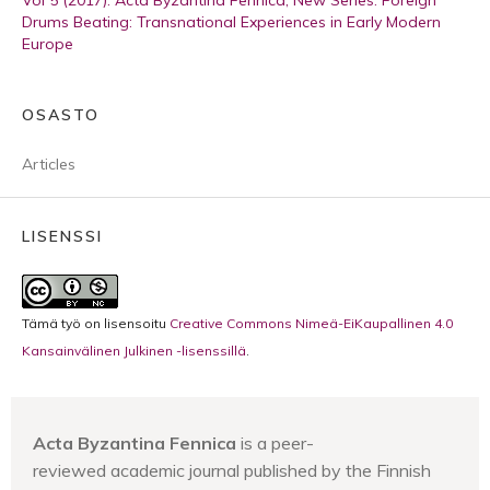
Vol 5 (2017): Acta Byzantina Fennica, New Series: Foreign
Drums Beating: Transnational Experiences in Early Modern
Europe
OSASTO
Articles
LISENSSI
Tämä työ on lisensoitu
Creative Commons Nimeä-EiKaupallinen 4.0
Kansainvälinen Julkinen -lisenssillä
.
Acta Byzantina Fennica
is a
peer-
reviewed
academic journal published by the Finnish