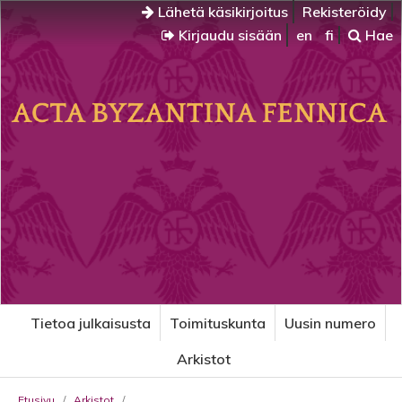
Lähetä käsikirjoitus
Rekisteröidy
Kirjaudu sisään
en
fi
Hae
Tietoa julkaisusta
Toimituskunta
Uusin numero
Arkistot
Etusivu
/
Arkistot
/