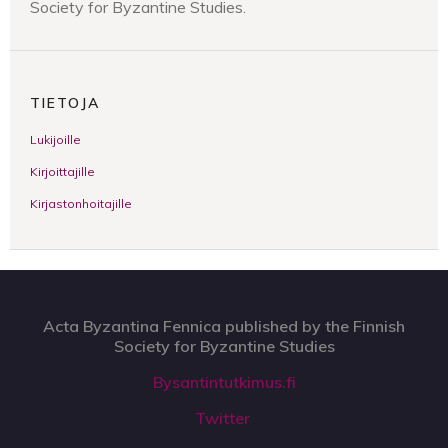
Society for Byzantine Studies.
TIETOJA
Lukijoille
Kirjoittajille
Kirjastonhoitajille
Acta Byzantina Fennica published by the Finnish
Society for Byzantine Studies
Bysantintutkimus.fi
Twitter