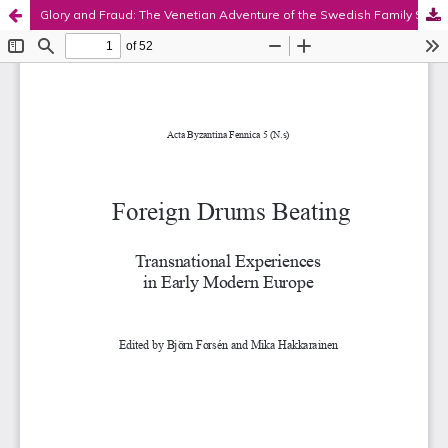
Glory and Fraud: The Venetian Adventure of the Swedish Family Sparre
Palvelua ylläpitää
Tieteellisten seurain valtuuskunta
.