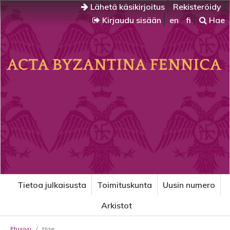
Lähetä käsikirjoitus
Rekisteröidy
Kirjaudu sisään
en
fi
Hae
Tietoa julkaisusta
Toimituskunta
Uusin numero
Arkistot
Etusivu
/
Hae