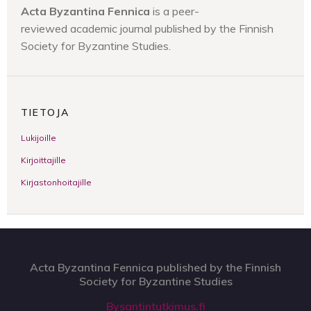
Acta Byzantina Fennica
is a
peer-
reviewed
academic journal published by the Finnish
Society for Byzantine Studies.
TIETOJA
Lukijoille
Kirjoittajille
Kirjastonhoitajille
Acta Byzantina Fennica published by the Finnish
Society for Byzantine Studies
Bysantintutkimus.fi