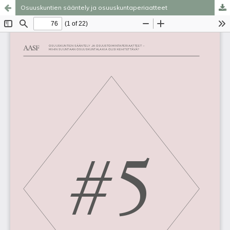
Osuuskuntien sääntely ja osuuskuntaperiaatteet
Palvelua ylläpitää
Tieteellisten seurain valtuuskunta
.