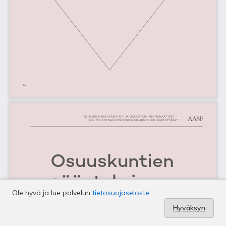
Ole hyvä ja lue palvelun
tietosuojaseloste
Hyväksyn