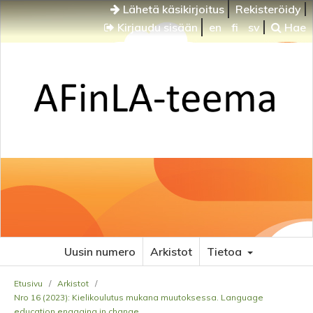
Lähetä käsikirjoitus
Rekisteröidy
Kirjaudu sisään
en
fi
sv
Hae
Uusin numero
Arkistot
Tietoa
Etusivu
/
Arkistot
/
Nro 16 (2023): Kielikoulutus mukana muutoksessa. Language
education engaging in change.