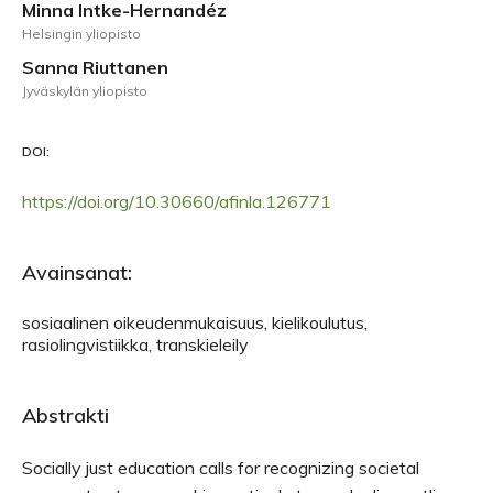
Minna Intke-Hernandéz
Helsingin yliopisto
Sanna Riuttanen
Jyväskylän yliopisto
DOI:
https://doi.org/10.30660/afinla.126771
Avainsanat:
sosiaalinen oikeudenmukaisuus, kielikoulutus,
rasiolingvistiikka, transkieleily
Abstrakti
Socially just education calls for recognizing societal