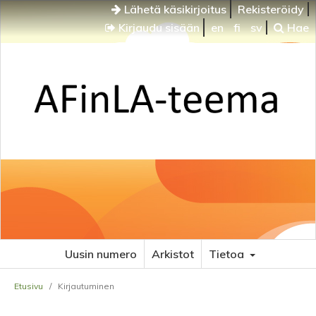
Lähetä käsikirjoitus
Rekisteröidy
Kirjaudu sisään
en
fi
sv
Hae
Uusin numero
Arkistot
Tietoa
Etusivu
/
Kirjautuminen