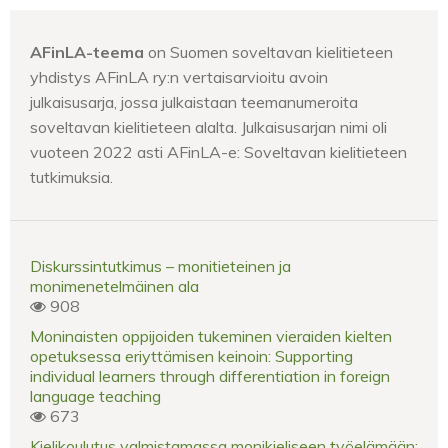
AFinLA-teema
on Suomen soveltavan kielitieteen
yhdistys AFinLA ry:n vertaisarvioitu avoin
julkaisusarja, jossa julkaistaan teemanumeroita
soveltavan kielitieteen alalta. Julkaisusarjan nimi oli
vuoteen 2022 asti AFinLA-e: Soveltavan kielitieteen
tutkimuksia.
Diskurssintutkimus – monitieteinen ja
monimenetelmäinen ala
908
Moninaisten oppijoiden tukeminen vieraiden kielten
opetuksessa eriyttämisen keinoin: Supporting
individual learners through differentiation in foreign
language teaching
673
Kielikoulutus valmistamassa monikieliseen työelämään: