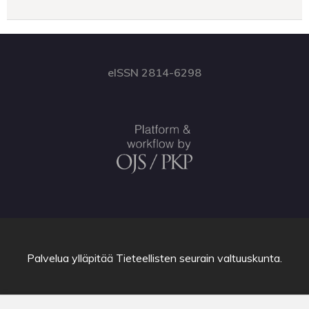
eISSN 2814-6298
Palvelua ylläpitää
Tieteellisten seurain valtuuskunta
.