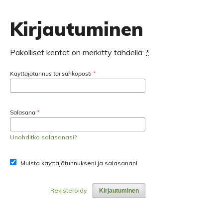
Kirjautuminen
Pakolliset kentät on merkitty tähdellä:
*
Käyttäjätunnus tai sähköposti
*
Salasana
*
Unohditko salasanasi?
Muista käyttäjätunnukseni ja salasanani
Rekisteröidy
Kirjautuminen