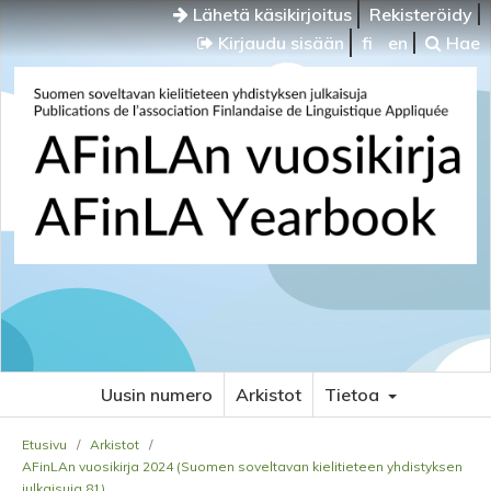
Lähetä käsikirjoitus
Rekisteröidy
Kirjaudu sisään
fi
en
Hae
Uusin numero
Arkistot
Tietoa
Etusivu
/
Arkistot
/
AFinLAn vuosikirja 2024 (Suomen soveltavan kielitieteen yhdistyksen
julkaisuja 81)