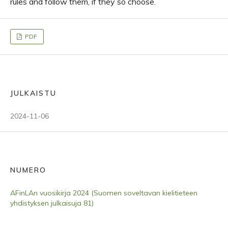
rules and follow them, if they so choose.
PDF
JULKAISTU
2024-11-06
NUMERO
AFinLAn vuosikirja 2024 (Suomen soveltavan kielitieteen
yhdistyksen julkaisuja 81)