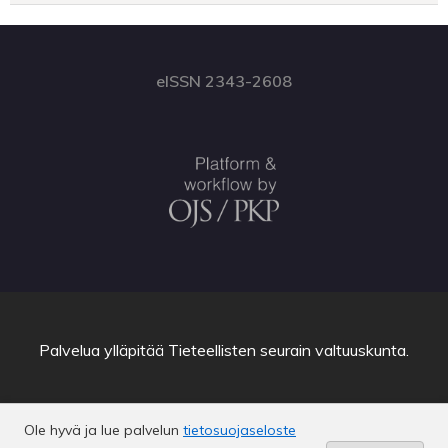
eISSN 2343-2608
Palvelua ylläpitää
Tieteellisten seurain valtuuskunta
.
Ole hyvä ja lue palvelun
tietosuojaseloste