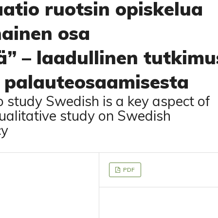
atio ruotsin opiskelua
nainen osa
” – laadullinen tutkimu
n palauteosaamisesta
o study Swedish is a key aspect of
qualitative study on Swedish
cy
PDF