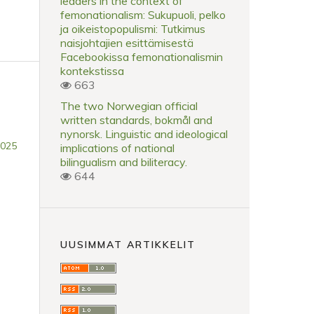
leaders in the context of
femonationalism: Sukupuoli, pelko
ja oikeistopopulismi: Tutkimus
naisjohtajien esittämisestä
Facebookissa femonationalismin
kontekstissa
663
The two Norwegian official
written standards, bokmål and
nynorsk. Linguistic and ideological
2025
implications of national
bilingualism and biliteracy.
644
UUSIMMAT ARTIKKELIT