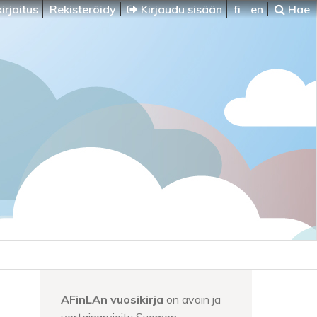
irjoitus
Rekisteröidy
Kirjaudu sisään
fi
en
Hae
AFinLAn vuosikirja
on avoin ja