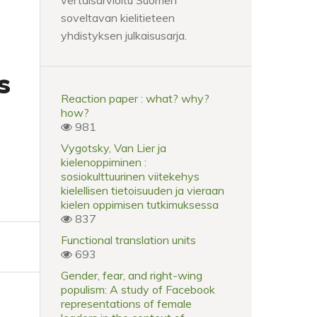
vertaisarvioitu Suomen
soveltavan kielitieteen
yhdistyksen julkaisusarja.
s
Reaction paper : what? why?
how?
981
Vygotsky, Van Lier ja
kielenoppiminen :
sosiokulttuurinen viitekehys
kielellisen tietoisuuden ja vieraan
kielen oppimisen tutkimuksessa
837
Functional translation units
693
Gender, fear, and right-wing
populism: A study of Facebook
representations of female