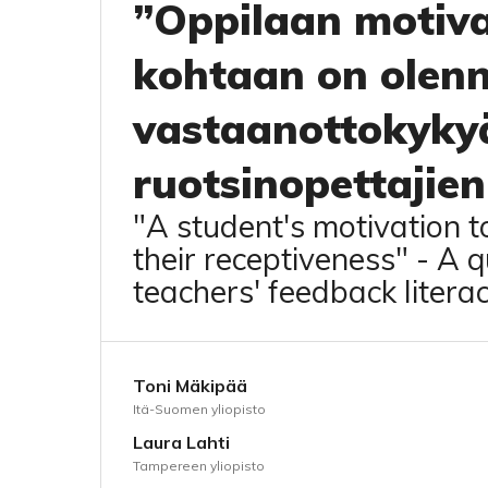
”Oppilaan motiva
kohtaan on olen
vastaanottokykyä
ruotsinopettajie
"A student's motivation t
their receptiveness" - A 
teachers' feedback litera
Toni Mäkipää
Itä-Suomen yliopisto
Laura Lahti
Tampereen yliopisto