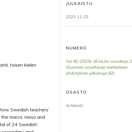
JULKAISTU
2025-11-03
NUMERO
Vol 82 (2025): AFinLAn vuosikirja 
nti, toisen kielen
(Suomen soveltavan kielitieteen
yhdistyksen julkaisuja 82)
OSASTO
Artikkelit
e how Swedish teachers’
h the macro, meso and
otal of 24 Swedish
r secondary, and