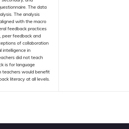
questionnaire. The data
lysis. The analysis
 aligned with the macro
ral feedback practices
k, peer feedback and
eptions of collaboration
 intelligence in
achers did not teach
k is for language
h teachers would benefit
ck literacy at all levels.