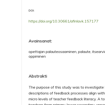
DOI:
https://doi.org/10.30661/afinlavk.157177
Avainsanat:
opettajan palauteosaaminen, palaute, itsearvioi
oppiminen
Abstrakti
The purpose of this study was to investigat
descriptions of feedback processes align wit
micro levels of teacher feedback literacy. A t
teachers from primary, lower secondary, uppe