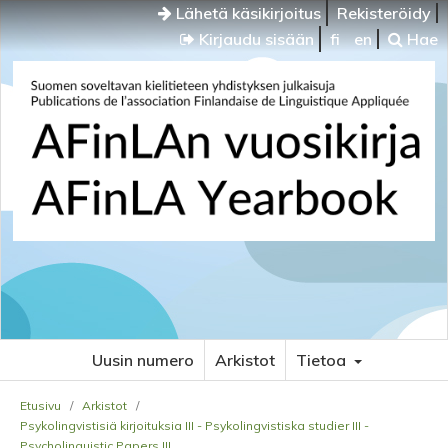
Lähetä käsikirjoitus
Rekisteröidy
Kirjaudu sisään
fi
en
Hae
Uusin numero
Arkistot
Tietoa
Etusivu
/
Arkistot
/
Psykolingvistisiä kirjoituksia III - Psykolingvistiska studier III -
Psycholinguistic Papers III