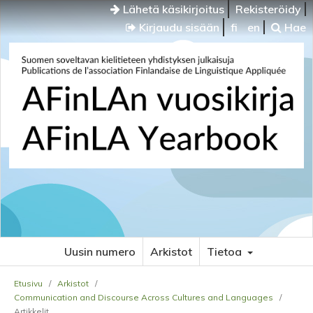
Lähetä käsikirjoitus
Rekisteröidy
Kirjaudu sisään
fi
en
Hae
Uusin numero
Arkistot
Tietoa
Etusivu
/
Arkistot
/
Communication and Discourse Across Cultures and Languages
/
Artikkelit