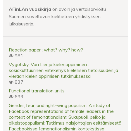
AFinLAn vuosikirja
on avoin ja vertaisarvioitu
Suomen soveltavan kielitieteen yhdistyksen
julkaisusarja.
Reaction paper : what? why? how?
981
Vygotsky, Van Lier ja kielenoppiminen :
sosiokulttuurinen viitekehys kielellisen tietoisuuden ja
vieraan kielen oppimisen tutkimuksessa
837
Functional translation units
693
Gender, fear, and right-wing populism: A study of
Facebook representations of female leaders in the
context of femonationalism: Sukupuoli, pelko ja
oikeistopopulismi: Tutkimus naisjohtajien esittämisestä
Facebookissa femonationalismin kontekstissa