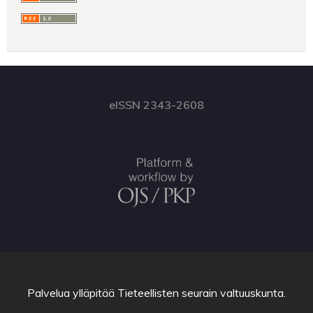
eISSN 2343-2608
Palvelua ylläpitää
Tieteellisten seurain valtuuskunta
.