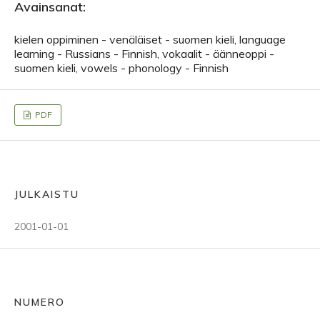
Avainsanat:
kielen oppiminen - venäläiset - suomen kieli, language
learning - Russians - Finnish, vokaalit - äänneoppi -
suomen kieli, vowels - phonology - Finnish
PDF
JULKAISTU
2001-01-01
NUMERO