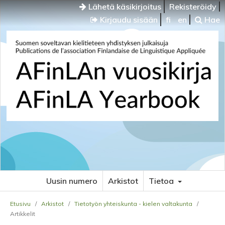
Lähetä käsikirjoitus
Rekisteröidy
Kirjaudu sisään
fi
en
Hae
Uusin numero
Arkistot
Tietoa
Etusivu
/
Arkistot
/
Tietotyön yhteiskunta - kielen valtakunta
/
Artikkelit