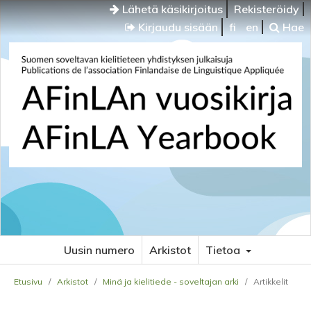
Lähetä käsikirjoitus
Rekisteröidy
Kirjaudu sisään
fi
en
Hae
Uusin numero
Arkistot
Tietoa
Etusivu
/
Arkistot
/
Minä ja kielitiede - soveltajan arki
/
Artikkelit