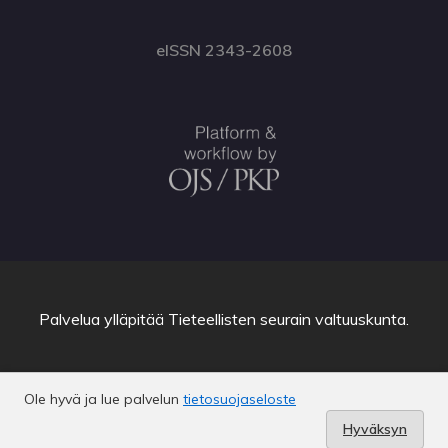
eISSN 2343-2608
Palvelua ylläpitää
Tieteellisten seurain valtuuskunta
.
Ole hyvä ja lue palvelun
tietosuojaseloste
Hyväksyn