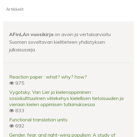
Artikkelit
AFinLAn vuosikirja
on avoin ja vertaisarvioitu
Suomen soveltavan kielitieteen yhdistyksen
julkaisusarja.
Reaction paper : what? why? how?
975
Vygotsky, Van Lier ja kielenoppiminen :
sosiokulttuurinen viitekehys kielellisen tietoisuuden ja
vieraan kielen oppimisen tutkimuksessa
833
Functional translation units
692
Gender, fear, and right-wing populism: A study of