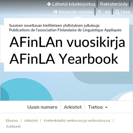
Lähetä käsikirjoitus
Rekisteröidy
Kirjaudu sisään
fi
en
Hae
Uusin numero
Arkistot
Tietoa
Etusivu
/
Arkistot
/
Kielenkäyttö verkossa ja verkostoissa
/
Artikkelit