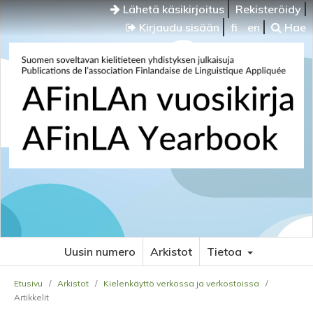
Lähetä käsikirjoitus
Rekisteröidy
Kirjaudu sisään
fi
en
Hae
Uusin numero
Arkistot
Tietoa
Etusivu
/
Arkistot
/
Kielenkäyttö verkossa ja verkostoissa
/
Artikkelit