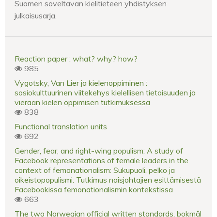
Suomen soveltavan kielitieteen yhdistyksen
julkaisusarja.
Reaction paper : what? why? how?
985
Vygotsky, Van Lier ja kielenoppiminen :
sosiokulttuurinen viitekehys kielellisen tietoisuuden ja
vieraan kielen oppimisen tutkimuksessa
838
Functional translation units
692
Gender, fear, and right-wing populism: A study of
Facebook representations of female leaders in the
context of femonationalism: Sukupuoli, pelko ja
oikeistopopulismi: Tutkimus naisjohtajien esittämisestä
Facebookissa femonationalismin kontekstissa
663
The two Norwegian official written standards, bokmål