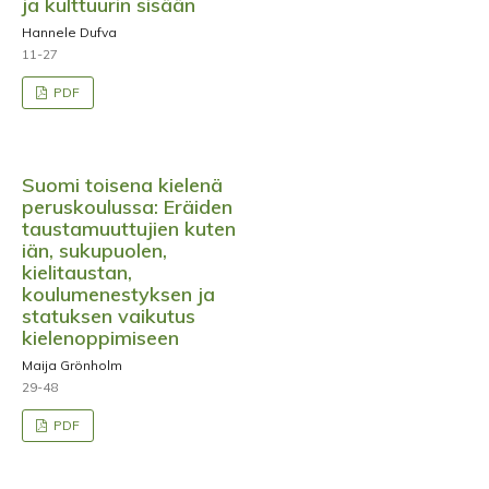
ja kulttuurin sisään
Hannele Dufva
11-27
PDF
Suomi toisena kielenä
peruskoulussa: Eräiden
taustamuuttujien kuten
iän, sukupuolen,
kielitaustan,
koulumenestyksen ja
statuksen vaikutus
kielenoppimiseen
Maija Grönholm
29-48
PDF