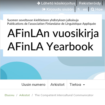
Lähetä käsikirjoitus
Rekisteröidy
Kirjaudu sisään
fi
en
Hae
Uusin numero
Arkistot
Tietoa
Etusivu
/
Arkistot
/
The Competent Intercultural Communicator