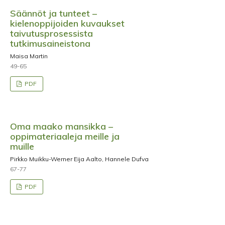
Säännöt ja tunteet –
kielenoppijoiden kuvaukset
taivutusprosessista
tutkimusaineistona
Maisa Martin
49-65
PDF
Oma maako mansikka –
oppimateriaaleja meille ja
muille
Pirkko Muikku-Werner Eija Aalto, Hannele Dufva
67-77
PDF