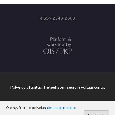
eISSN 2343-2608
Palvelua ylläpitää
Tieteellisten seurain valtuuskunta
.
Ole hyvä ja lue palvelun
tietosuojaseloste