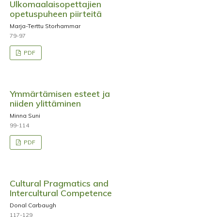
Ulkomaalaisopettajien
opetuspuheen piirteitä
Marja-Terttu Storhammar
79-97
PDF
Ymmärtämisen esteet ja
niiden ylittäminen
Minna Suni
99-114
PDF
Cultural Pragmatics and
Intercultural Competence
Donal Carbaugh
117-129