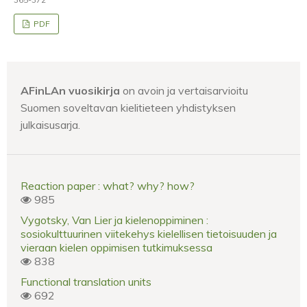
PDF
AFinLAn vuosikirja
on avoin ja vertaisarvioitu
Suomen soveltavan kielitieteen yhdistyksen
julkaisusarja.
Reaction paper : what? why? how?
985
Vygotsky, Van Lier ja kielenoppiminen :
sosiokulttuurinen viitekehys kielellisen tietoisuuden ja
vieraan kielen oppimisen tutkimuksessa
838
Functional translation units
692