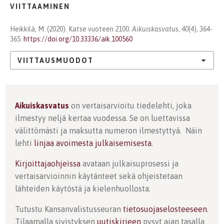
VIITTAAMINEN
Heikkilä, M. (2020). Katse vuoteen 2100.
Aikuiskasvatus
,
40
(4), 364-
365.
https://doi.org/10.33336/aik.100560
VIITTAUSMUODOT
Aikuiskasvatus
on vertaisarvioitu tiedelehti, joka
ilmestyy neljä kertaa vuodessa. Se on luettavissa
välittömästi ja maksutta numeron ilmestyttyä. Näin
lehti
linjaa avoimesta julkaisemisesta
.
Kirjoittajaohjeissa
avataan julkaisuprosessi ja
vertaisarvioinnin käytänteet sekä ohjeistetaan
lähteiden käytöstä ja kielenhuollosta.
Tutustu Kansanvalistusseuran
tietosuojaselosteeseen
.
Tilaamalla sivistyksen
uutiskirjeen
pysyt ajan tasalla