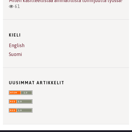
Miten käsitteellistää ammatillista toimijuutta työssä?
61
KIELI
English
Suomi
UUSIMMAT ARTIKKELIT