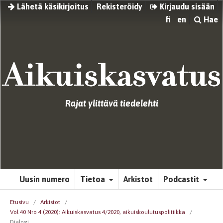
Lähetä käsikirjoitus
Rekisteröidy
Kirjaudu sisään
fi
en
Hae
Rajat ylittävä tiedelehti
Uusin numero
Tietoa
Arkistot
Podcastit
Etusivu
/
Arkistot
/
Vol 40 Nro 4 (2020): Aikuiskasvatus 4/2020, aikuiskoulutuspolitiikka
/
Dialogi