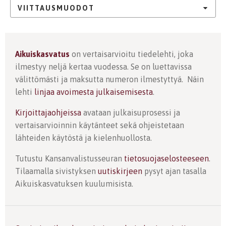
VIITTAUSMUODOT
Aikuiskasvatus
on vertaisarvioitu tiedelehti, joka
ilmestyy neljä kertaa vuodessa. Se on luettavissa
välittömästi ja maksutta numeron ilmestyttyä. Näin
lehti
linjaa avoimesta julkaisemisesta
.
Kirjoittajaohjeissa
avataan julkaisuprosessi ja
vertaisarvioinnin käytänteet sekä ohjeistetaan
lähteiden käytöstä ja kielenhuollosta.
Tutustu Kansanvalistusseuran
tietosuojaselosteeseen
.
Tilaamalla sivistyksen
uutiskirjeen
pysyt ajan tasalla
Aikuiskasvatuksen kuulumisista.