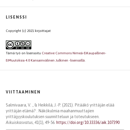
LISENSSI
Copyright (c) 2021 kirjoittajat
Tämä työ on lisensoitu
Creative Commons Nimeä-EiKaupallinen-
EiMuutoksia 4.0 Kansainvälinen Julkinen -lisenssillä
.
VIITTAAMINEN
Salmivaara, V. ., & Heikkilä, J.-P. (2021). Pitääkö yrittäjän elää
yrittäjän elämä? : Näkökulmia maahanmuuttajien
yrittäjyyskoulutuksen suunnitteluun ja toteutukseen.
Aikuiskasvatus
,
41
(1), 49-56.
https://doi.org/10.33336/aik.107390