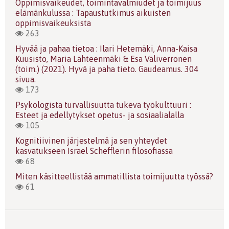
Oppimisvaikeudet, toimintavalmiudet ja toimijuus
elämänkulussa : Tapaustutkimus aikuisten
oppimisvaikeuksista
263
Hyvää ja pahaa tietoa : Ilari Hetemäki, Anna-Kaisa
Kuusisto, Maria Lähteenmäki & Esa Väliverronen
(toim.) (2021). Hyvä ja paha tieto. Gaudeamus. 304
sivua.
173
Psykologista turvallisuutta tukeva työkulttuuri :
Esteet ja edellytykset opetus- ja sosiaalialalla
105
Kognitiivinen järjestelmä ja sen yhteydet
kasvatukseen Israel Schefflerin filosofiassa
68
Miten käsitteellistää ammatillista toimijuutta työssä?
61