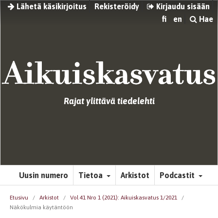
Lähetä käsikirjoitus
Rekisteröidy
Kirjaudu sisään
fi
en
Hae
Rajat ylittävä tiedelehti
Uusin numero
Tietoa
Arkistot
Podcastit
Etusivu
/
Arkistot
/
Vol 41 Nro 1 (2021): Aikuiskasvatus 1/2021
/
Näkökulmia käytäntöön