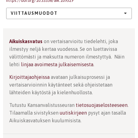
https://doi.org/10.33336/aik.109329
VIITTAUSMUODOT
Aikuiskasvatus
on vertaisarvioitu tiedelehti, joka
ilmestyy neljä kertaa vuodessa. Se on luettavissa
välittömästi ja maksutta numeron ilmestyttyä. Näin
lehti
linjaa avoimesta julkaisemisesta
.
Kirjoittajaohjeissa
avataan julkaisuprosessi ja
vertaisarvioinnin käytänteet sekä ohjeistetaan
lähteiden käytöstä ja kielenhuollosta.
Tutustu Kansanvalistusseuran
tietosuojaselosteeseen
.
Tilaamalla sivistyksen
uutiskirjeen
pysyt ajan tasalla
Aikuiskasvatuksen kuulumisista.