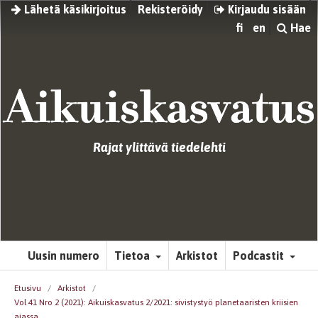
Lähetä käsikirjoitus
Rekisteröidy
Kirjaudu sisään
fi
en
Hae
Rajat ylittävä tiedelehti
Uusin numero
Tietoa
Arkistot
Podcastit
Etusivu
/
Arkistot
/
Vol 41 Nro 2 (2021): Aikuiskasvatus 2/2021: sivistystyö planetaaristen kriisien
ajassa