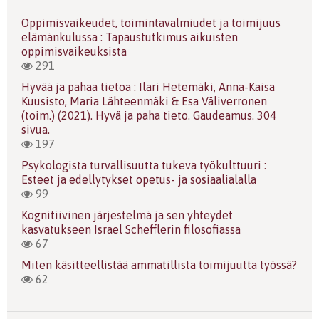
Oppimisvaikeudet, toimintavalmiudet ja toimijuus
elämänkulussa : Tapaustutkimus aikuisten
oppimisvaikeuksista
291
Hyvää ja pahaa tietoa : Ilari Hetemäki, Anna-Kaisa
Kuusisto, Maria Lähteenmäki & Esa Väliverronen
(toim.) (2021). Hyvä ja paha tieto. Gaudeamus. 304
sivua.
197
Psykologista turvallisuutta tukeva työkulttuuri :
Esteet ja edellytykset opetus- ja sosiaalialalla
99
Kognitiivinen järjestelmä ja sen yhteydet
kasvatukseen Israel Schefflerin filosofiassa
67
Miten käsitteellistää ammatillista toimijuutta työssä?
62