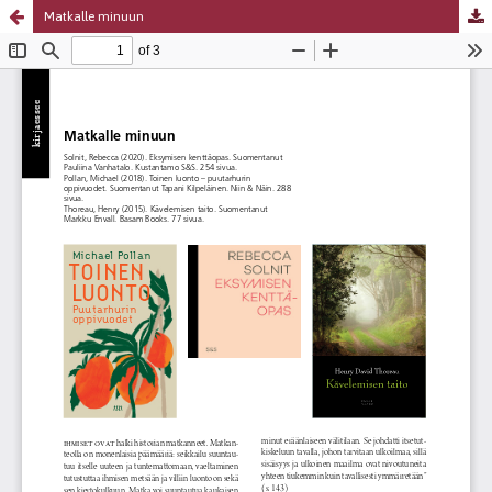
Matkalle minuun
Palvelua ylläpitää
Tieteellisten seurain valtuuskunta
.