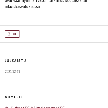
ovat väärinymmärryksen tutkimus kouluissa tai
aikuiskasvatuksessa.
PDF
JULKAISTU
2021-12-11
NUMERO
Vol 41 Nro 4 (2021): Aikuiskasvatus 4/2021