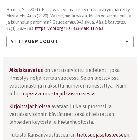
Hämäri, S. . (2021). Riittävästi ymmärretty on aidosti ymmärretty:
Mustajoki, Arto (2020): Väärinymmärryksiä. Miten voisimme puhua
ja kuunnella paremmin? Gaudeamus. 343 sivua.
Aikuiskasvatus
,
41
(4), 382–383.
https://doi.org/10.33336/aik.112763
VIITTAUSMUODOT
Aikuiskasvatus
on vertaisarvioitu tiedelehti, joka
ilmestyy neljä kertaa vuodessa. Se on luettavissa
välittömästi ja maksutta numeron ilmestyttyä. Näin
lehti
linjaa avoimesta julkaisemisesta
.
Kirjoittajaohjeissa
avataan julkaisuprosessi ja
vertaisarvioinnin käytänteet sekä ohjeistetaan
lähteiden käytöstä ja kielenhuollosta.
Tutustu Kansanvalistusseuran
tietosuojaselosteeseen
.