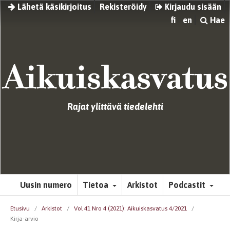
Lähetä käsikirjoitus
Rekisteröidy
Kirjaudu sisään
fi
en
Hae
Rajat ylittävä tiedelehti
Uusin numero
Tietoa
Arkistot
Podcastit
Etusivu
/
Arkistot
/
Vol 41 Nro 4 (2021): Aikuiskasvatus 4/2021
/
Kirja-arvio