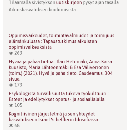
Tilaamalla sivistyksen
uutiskirjeen
pysyt ajan tasalla
Aikuiskasvatuksen kuulumisista.
Oppimisvaikeudet, toimintavalmiudet ja toimijuus
elämänkulussa : Tapaustutkimus aikuisten
oppimisvaikeuksista
263
Hyvää ja pahaa tietoa : Ilari Hetemäki, Anna-Kaisa
Kuusisto, Maria Lähteenmäki & Esa Väliverronen
(toim.) (2021). Hyvä ja paha tieto. Gaudeamus. 304
sivua.
173
Psykologista turvallisuutta tukeva työkulttuuri :
Esteet ja edellytykset opetus- ja sosiaalialalla
105
Kognitiivinen järjestelmä ja sen yhteydet
kasvatukseen Israel Schefflerin filosofiassa
68