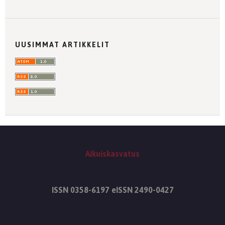
UUSIMMAT ARTIKKELIT
Aikuiskasvatus
ISSN 0358-6197 eISSN 2490-0427