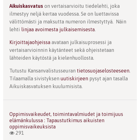
Aikuiskasvatus
on vertaisarvioitu tiedelehti, joka
ilmestyy neljä kertaa vuodessa. Se on luettavissa
välittömästi ja maksutta numeron ilmestyttyä. Näin
lehti
linjaa avoimesta julkaisemisesta
.
Kirjoittajaohjeissa
avataan julkaisuprosessi ja
vertaisarvioinnin käytänteet sekä ohjeistetaan
lähteiden käytöstä ja kielenhuollosta.
Tutustu Kansanvalistusseuran
tietosuojaselosteeseen
.
Tilaamalla sivistyksen
uutiskirjeen
pysyt ajan tasalla
Aikuiskasvatuksen kuulumisista.
Oppimisvaikeudet, toimintavalmiudet ja toimijuus
elämänkulussa : Tapaustutkimus aikuisten
oppimisvaikeuksista
291