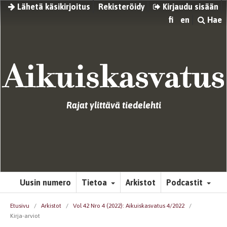
Lähetä käsikirjoitus
Rekisteröidy
Kirjaudu sisään
fi
en
Hae
Rajat ylittävä tiedelehti
Uusin numero
Tietoa
Arkistot
Podcastit
Etusivu
/
Arkistot
/
Vol 42 Nro 4 (2022): Aikuiskasvatus 4/2022
/
Kirja-arviot