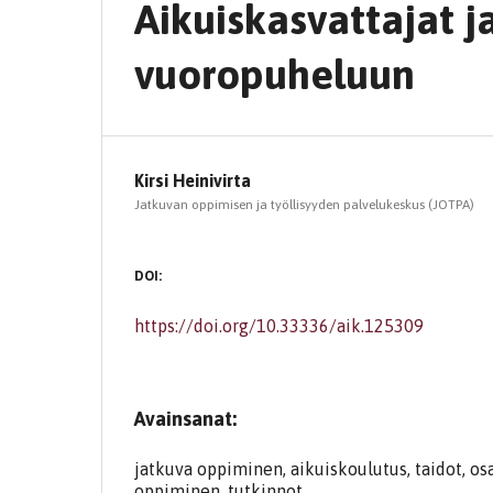
Aikuiskasvattajat j
vuoropuheluun
Kirsi Heinivirta
Jatkuvan oppimisen ja työllisyyden palvelukeskus (JOTPA)
DOI:
https://doi.org/10.33336/aik.125309
Avainsanat:
jatkuva oppiminen, aikuiskoulutus, taidot, o
oppiminen, tutkinnot