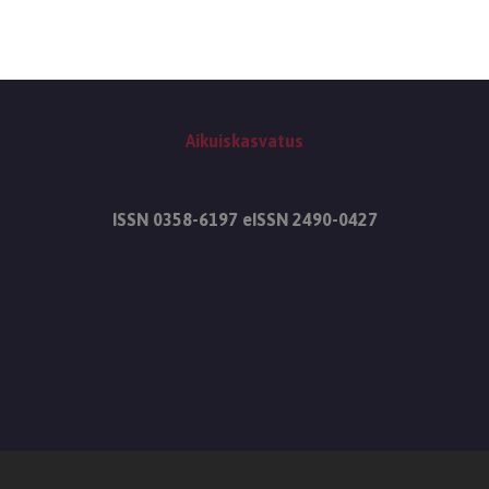
Aikuiskasvatus
ISSN 0358-6197 eISSN 2490-0427