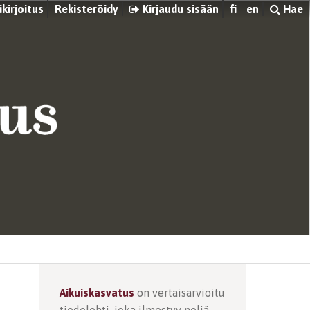
kirjoitus
Rekisteröidy
Kirjaudu sisään
fi
en
Hae
Aikuiskasvatus
on vertaisarvioitu