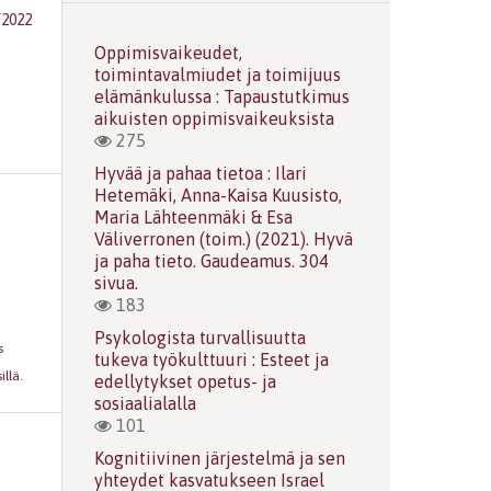
/2022
Oppimisvaikeudet,
toimintavalmiudet ja toimijuus
elämänkulussa : Tapaustutkimus
aikuisten oppimisvaikeuksista
275
Hyvää ja pahaa tietoa : Ilari
Hetemäki, Anna-Kaisa Kuusisto,
Maria Lähteenmäki & Esa
Väliverronen (toim.) (2021). Hyvä
ja paha tieto. Gaudeamus. 304
sivua.
183
Psykologista turvallisuutta
s
tukeva työkulttuuri : Esteet ja
illä
.
edellytykset opetus- ja
sosiaalialalla
101
Kognitiivinen järjestelmä ja sen
yhteydet kasvatukseen Israel