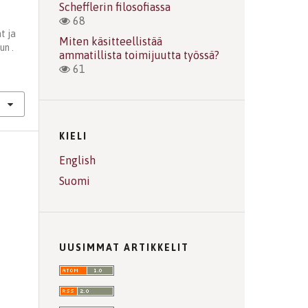
Schefflerin filosofiassa
68
at ja
Miten käsitteellistää
un .
ammatillista toimijuutta työssä?
61
KIELI
English
Suomi
UUSIMMAT ARTIKKELIT