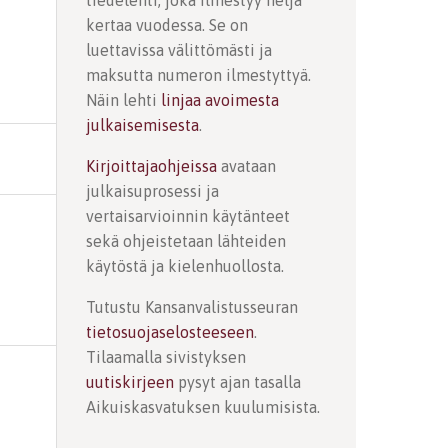
tiedelehti, joka ilmestyy neljä
kertaa vuodessa. Se on
luettavissa välittömästi ja
maksutta numeron ilmestyttyä.
Näin lehti
linjaa avoimesta
julkaisemisesta
.
Kirjoittajaohjeissa
avataan
julkaisuprosessi ja
vertaisarvioinnin käytänteet
sekä ohjeistetaan lähteiden
käytöstä ja kielenhuollosta.
Tutustu Kansanvalistusseuran
tietosuojaselosteeseen
.
Tilaamalla sivistyksen
uutiskirjeen
pysyt ajan tasalla
Aikuiskasvatuksen kuulumisista.