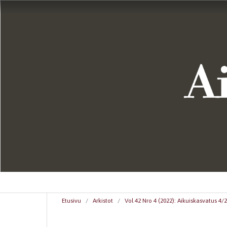
Etusivu
/
Arkistot
/
Vol 42 Nro 4 (2022): Aikuiskasvatus 4/