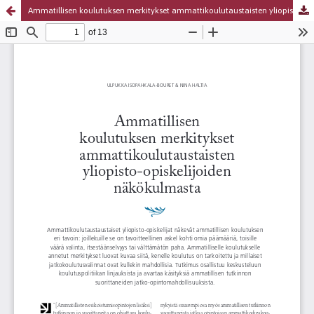
Ammatillisen koulutuksen merkitykset ammattikoulutaustaisten yliopisto-opiskelijoiden näkökulmasta
Palvelua ylläpitää
Tieteellisten seurain valtuuskunta
.