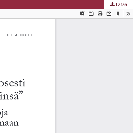
Lataa
nta
.