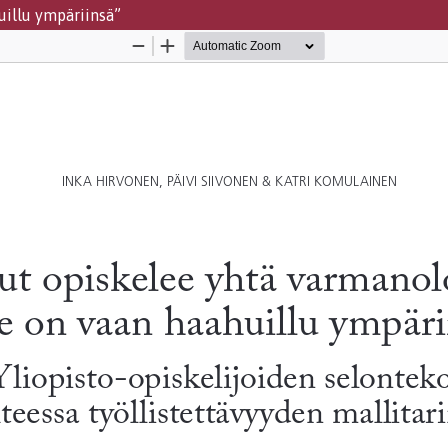
uillu ympäriinsä”
Palvelua ylläpitää
Tieteellisten seurain valtuusku