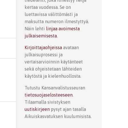
tiedelehti, joka ilmestyy neljä
kertaa vuodessa. Se on
luettavissa välittömästi ja
maksutta numeron ilmestyttyä.
Näin lehti
linjaa avoimesta
julkaisemisesta
.
Kirjoittajaohjeissa
avataan
julkaisuprosessi ja
vertaisarvioinnin käytänteet
sekä ohjeistetaan lähteiden
käytöstä ja kielenhuollosta.
Tutustu Kansanvalistusseuran
tietosuojaselosteeseen
.
Tilaamalla sivistyksen
uutiskirjeen
pysyt ajan tasalla
Aikuiskasvatuksen kuulumisista.