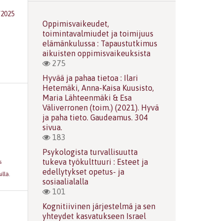
/2025
Oppimisvaikeudet,
toimintavalmiudet ja toimijuus
elämänkulussa : Tapaustutkimus
aikuisten oppimisvaikeuksista
275
Hyvää ja pahaa tietoa : Ilari
Hetemäki, Anna-Kaisa Kuusisto,
Maria Lähteenmäki & Esa
Väliverronen (toim.) (2021). Hyvä
ja paha tieto. Gaudeamus. 304
sivua.
183
Psykologista turvallisuutta
tukeva työkulttuuri : Esteet ja
s
edellytykset opetus- ja
illä
.
sosiaalialalla
101
Kognitiivinen järjestelmä ja sen
yhteydet kasvatukseen Israel