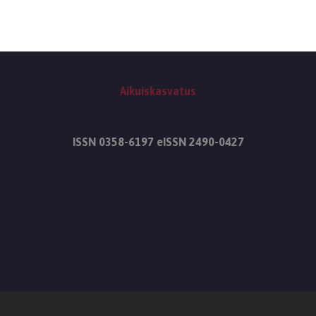
Aikuiskasvatus
ISSN 0358-6197 eISSN 2490-0427