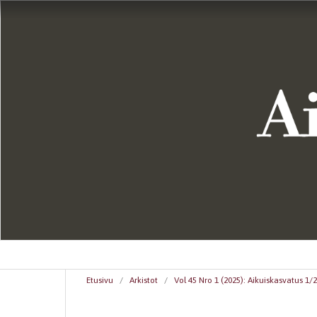
Etusivu
/
Arkistot
/
Vol 45 Nro 1 (2025): Aikuiskasvatus 1/