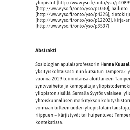
yliopistot [http://www.yso.fi/onto/yso/p1089
[http://www.yso.fi/onto/yso/p1030], hallinto
[http://www.yso.fi/onto/yso/p4328], tietokirj
[http://www.yso.fi/onto/yso/p12202], kirja-ar
[http://www.yso.fi/onto/yso/p3537]
Abstrakti
Sosiologian apulaisprofessorin
Hanna Kuusel
yksityiskohtaisesti niin kutsutun Tampere3-yl
vuonna 2019 toimintansa aloittaneen Tamper
syntyvaiheita ja kamppailuja yliopistodemok
yliopiston sisällä. Samalla
Syytös
valaisee yli
yhteiskunnallisen merkityksen kehityshistor
voimaan tulleen uuden yliopistolain taustoja
riippuen – kärjistyvät tai huipentuvat Tampe
kontekstissa.