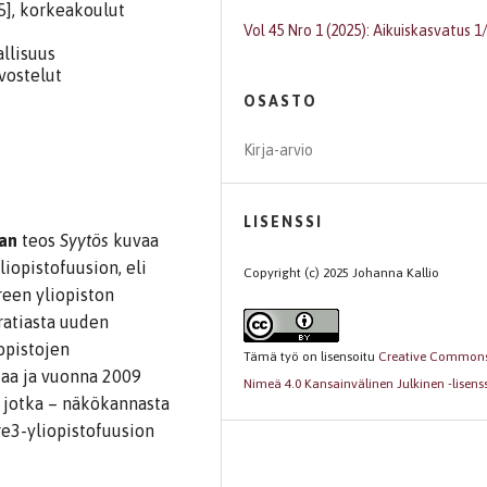
5], korkeakoulut
Vol 45 Nro 1 (2025): Aikuiskasvatus 1
allisuus
vostelut
OSASTO
Kirja-arvio
LISENSSI
an
teos
Syytös
kuvaa
iopistofuusion, eli
Copyright (c) 2025 Johanna Kallio
een yliopiston
ratiasta uuden
opistojen
Tämä työ on lisensoitu
Creative Common
iaa ja vuonna 2009
Nimeä 4.0 Kansainvälinen Julkinen -lisenss
, jotka – näkökannasta
re3-yliopistofuusion