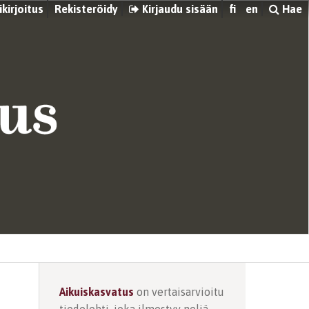
kirjoitus
Rekisteröidy
Kirjaudu sisään
fi
en
Hae
Aikuiskasvatus
on vertaisarvioitu