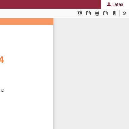
Lataa
nta
.