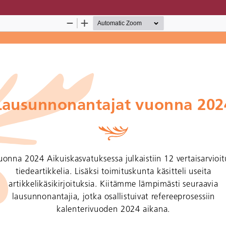
Palvelua ylläpitää
Tieteellisten seurain valtuusku