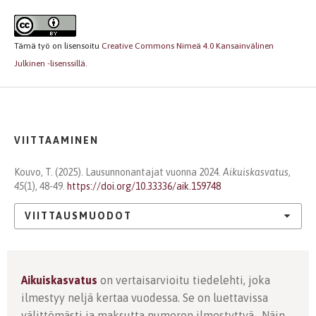
Tämä työ on lisensoitu
Creative Commons Nimeä 4.0 Kansainvälinen
Julkinen -lisenssillä
.
VIITTAAMINEN
Kouvo, T. (2025). Lausunnonantajat vuonna 2024.
Aikuiskasvatus
,
45
(1), 48-49.
https://doi.org/10.33336/aik.159748
VIITTAUSMUODOT
Aikuiskasvatus
on vertaisarvioitu tiedelehti, joka
ilmestyy neljä kertaa vuodessa. Se on luettavissa
välittömästi ja maksutta numeron ilmestyttyä. Näin