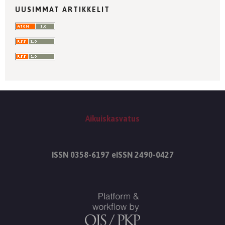
UUSIMMAT ARTIKKELIT
Aikuiskasvatus
ISSN 0358-6197 eISSN 2490-0427