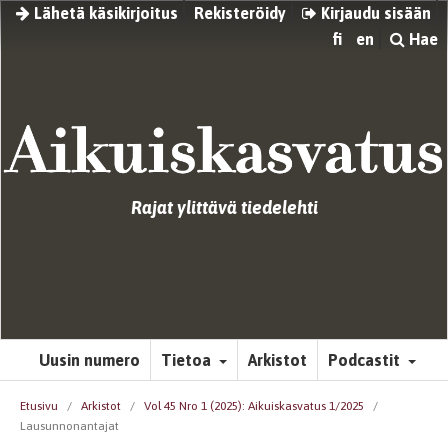
Lähetä käsikirjoitus
Rekisteröidy
Kirjaudu sisään
fi
en
Hae
Rajat ylittävä tiedelehti
Uusin numero
Tietoa
Arkistot
Podcastit
Etusivu
/
Arkistot
/
Vol 45 Nro 1 (2025): Aikuiskasvatus 1/2025
/
Lausunnonantajat