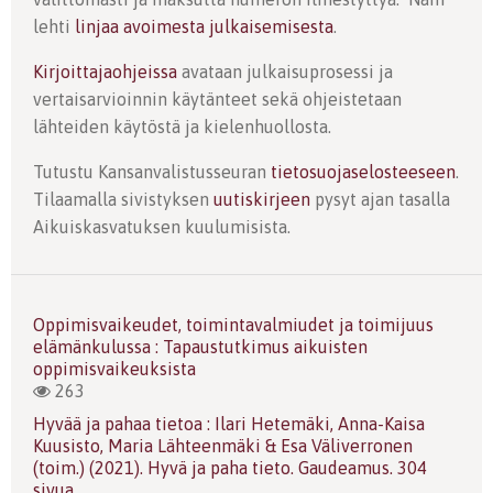
lehti
linjaa avoimesta julkaisemisesta
.
Kirjoittajaohjeissa
avataan julkaisuprosessi ja
vertaisarvioinnin käytänteet sekä ohjeistetaan
lähteiden käytöstä ja kielenhuollosta.
Tutustu Kansanvalistusseuran
tietosuojaselosteeseen
.
Tilaamalla sivistyksen
uutiskirjeen
pysyt ajan tasalla
Aikuiskasvatuksen kuulumisista.
Oppimisvaikeudet, toimintavalmiudet ja toimijuus
elämänkulussa : Tapaustutkimus aikuisten
oppimisvaikeuksista
263
Hyvää ja pahaa tietoa : Ilari Hetemäki, Anna-Kaisa
Kuusisto, Maria Lähteenmäki & Esa Väliverronen
(toim.) (2021). Hyvä ja paha tieto. Gaudeamus. 304
sivua.