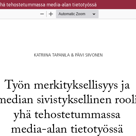
 yhä tehostetummassa media-alan tietotyössä
Palvelua ylläpitää
Tieteellisten seurain valtuusku