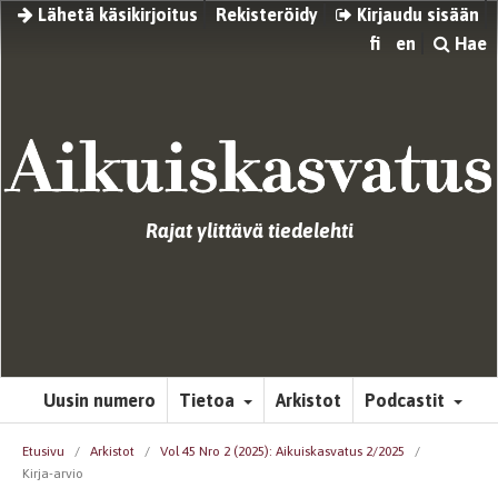
Lähetä käsikirjoitus
Rekisteröidy
Kirjaudu sisään
fi
en
Hae
Rajat ylittävä tiedelehti
Uusin numero
Tietoa
Arkistot
Podcastit
Etusivu
/
Arkistot
/
Vol 45 Nro 2 (2025): Aikuiskasvatus 2/2025
/
Kirja-arvio