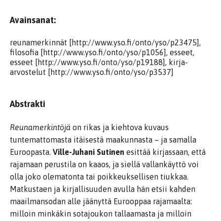
Avainsanat:
reunamerkinnät [http://www.yso.fi/onto/yso/p23475],
filosofia [http://www.yso.fi/onto/yso/p1056], esseet,
esseet [http://www.yso.fi/onto/yso/p19188], kirja-
arvostelut [http://www.yso.fi/onto/yso/p3537]
Abstrakti
Reunamerkintöjä
on rikas ja kiehtova kuvaus
tuntemattomasta itäisestä maakunnasta – ja samalla
Euroopasta.
Ville-Juhani Sutinen
esittää kirjassaan, että
rajamaan perustila on kaaos, ja siellä vallankäyttö voi
olla joko olematonta tai poikkeuksellisen tiukkaa.
Matkustaen ja kirjallisuuden avulla hän etsii kahden
maailmansodan alle jäänyttä Eurooppaa rajamaalta:
milloin minkäkin sotajoukon tallaamasta ja milloin