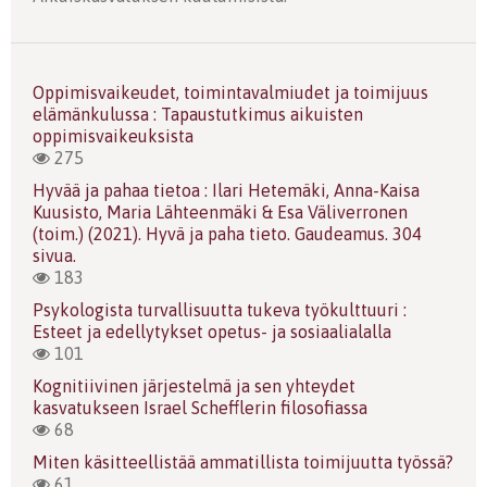
Oppimisvaikeudet, toimintavalmiudet ja toimijuus
elämänkulussa : Tapaustutkimus aikuisten
oppimisvaikeuksista
275
Hyvää ja pahaa tietoa : Ilari Hetemäki, Anna-Kaisa
Kuusisto, Maria Lähteenmäki & Esa Väliverronen
(toim.) (2021). Hyvä ja paha tieto. Gaudeamus. 304
sivua.
183
Psykologista turvallisuutta tukeva työkulttuuri :
Esteet ja edellytykset opetus- ja sosiaalialalla
101
Kognitiivinen järjestelmä ja sen yhteydet
kasvatukseen Israel Schefflerin filosofiassa
68
Miten käsitteellistää ammatillista toimijuutta työssä?
61