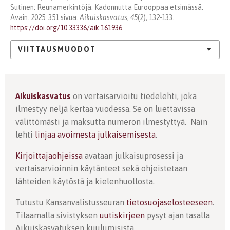
Sutinen: Reunamerkintöjä. Kadonnutta Eurooppaa etsimässä.
Avain. 2025. 351 sivua.
Aikuiskasvatus
,
45
(2), 132-133.
https://doi.org/10.33336/aik.161936
VIITTAUSMUODOT
Aikuiskasvatus
on vertaisarvioitu tiedelehti, joka
ilmestyy neljä kertaa vuodessa. Se on luettavissa
välittömästi ja maksutta numeron ilmestyttyä. Näin
lehti
linjaa avoimesta julkaisemisesta
.
Kirjoittajaohjeissa
avataan julkaisuprosessi ja
vertaisarvioinnin käytänteet sekä ohjeistetaan
lähteiden käytöstä ja kielenhuollosta.
Tutustu Kansanvalistusseuran
tietosuojaselosteeseen
.
Tilaamalla sivistyksen
uutiskirjeen
pysyt ajan tasalla
Aikuiskasvatuksen kuulumisista.