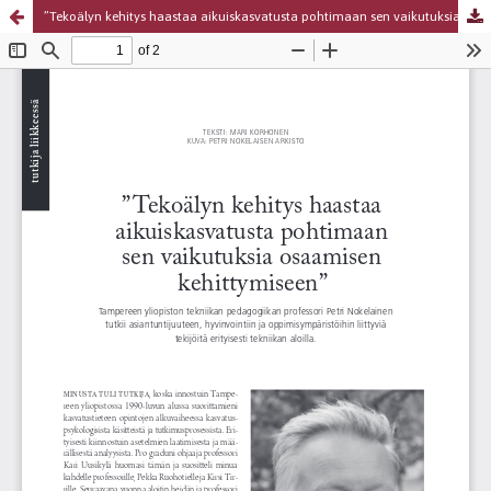
”Tekoälyn kehitys haastaa aikuiskasvatusta pohtimaan sen vaikutuksia osaamisen kehittymiseen”
Palvelua ylläpitää
Tieteellisten seurain valtuuskunta
.