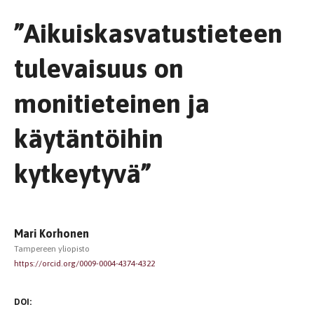
”Aikuiskasvatustieteen
tulevaisuus on
monitieteinen ja
käytäntöihin
kytkeytyvä”
Mari Korhonen
Tampereen yliopisto
https://orcid.org/0009-0004-4374-4322
DOI: