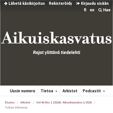
Lähetä käsikirjoitus
Rekisteröidy
Kirjaudu sisään
fi
en
Hae
Rajat ylittävä tiedelehti
Uusin numero
Tietoa
Arkistot
Podcastit
Etusivu
/
Arkistot
/
Vol 46 Nro 1 (2026): Aikuiskasvatus 1/2026
/
Tutkija liikkeessä