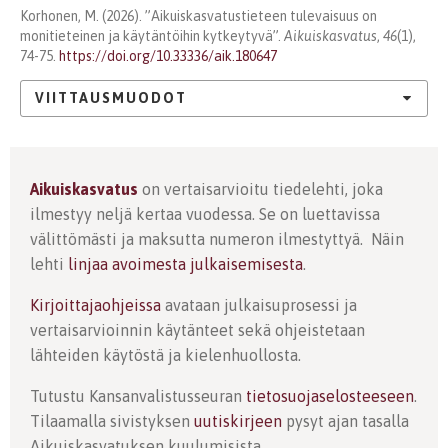
Korhonen, M. (2026). ”Aikuiskasvatustieteen tulevaisuus on
monitieteinen ja käytäntöihin kytkeytyvä”.
Aikuiskasvatus
,
46
(1),
74-75.
https://doi.org/10.33336/aik.180647
VIITTAUSMUODOT
Aikuiskasvatus
on vertaisarvioitu tiedelehti, joka
ilmestyy neljä kertaa vuodessa. Se on luettavissa
välittömästi ja maksutta numeron ilmestyttyä. Näin
lehti
linjaa avoimesta julkaisemisesta
.
Kirjoittajaohjeissa
avataan julkaisuprosessi ja
vertaisarvioinnin käytänteet sekä ohjeistetaan
lähteiden käytöstä ja kielenhuollosta.
Tutustu Kansanvalistusseuran
tietosuojaselosteeseen
.
Tilaamalla sivistyksen
uutiskirjeen
pysyt ajan tasalla
Aikuiskasvatuksen kuulumisista.