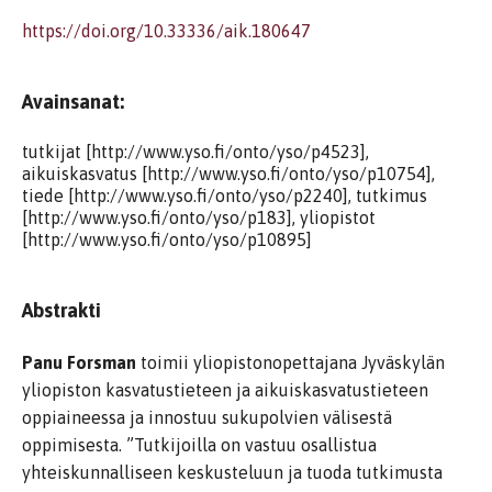
https://doi.org/10.33336/aik.180647
Avainsanat:
tutkijat [http://www.yso.fi/onto/yso/p4523],
aikuiskasvatus [http://www.yso.fi/onto/yso/p10754],
tiede [http://www.yso.fi/onto/yso/p2240], tutkimus
[http://www.yso.fi/onto/yso/p183], yliopistot
[http://www.yso.fi/onto/yso/p10895]
Abstrakti
Panu Forsman
toimii yliopistonopettajana Jyväskylän
yliopiston kasvatustieteen ja aikuiskasvatustieteen
oppiaineessa ja innostuu sukupolvien välisestä
oppimisesta. ”Tutkijoilla on vastuu osallistua
yhteiskunnalliseen keskusteluun ja tuoda tutkimusta