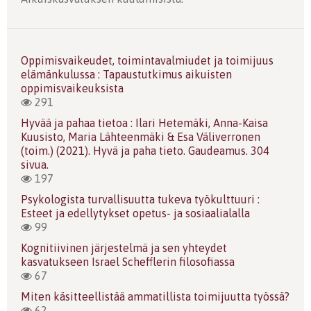
Oppimisvaikeudet, toimintavalmiudet ja toimijuus
elämänkulussa : Tapaustutkimus aikuisten
oppimisvaikeuksista
291
Hyvää ja pahaa tietoa : Ilari Hetemäki, Anna-Kaisa
Kuusisto, Maria Lähteenmäki & Esa Väliverronen
(toim.) (2021). Hyvä ja paha tieto. Gaudeamus. 304
sivua.
197
Psykologista turvallisuutta tukeva työkulttuuri :
Esteet ja edellytykset opetus- ja sosiaalialalla
99
Kognitiivinen järjestelmä ja sen yhteydet
kasvatukseen Israel Schefflerin filosofiassa
67
Miten käsitteellistää ammatillista toimijuutta työssä?
62