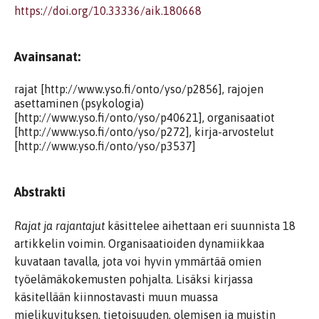
https://doi.org/10.33336/aik.180668
Avainsanat:
rajat [http://www.yso.fi/onto/yso/p2856], rajojen
asettaminen (psykologia)
[http://www.yso.fi/onto/yso/p40621], organisaatiot
[http://www.yso.fi/onto/yso/p272], kirja-arvostelut
[http://www.yso.fi/onto/yso/p3537]
Abstrakti
Rajat ja rajantajut
käsittelee aihettaan eri suunnista 18
artikkelin voimin. Organisaatioiden dynamiikkaa
kuvataan tavalla, jota voi hyvin ymmärtää omien
työelämäkokemusten pohjalta. Lisäksi kirjassa
käsitellään kiinnostavasti muun muassa
mielikuvituksen, tietoisuuden, olemisen ja muistin