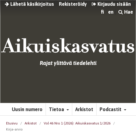
Lähetä käsikirjoitus
Rekisteröidy
Kirjaudu sisään
fi
en
Hae
Rajat ylittävä tiedelehti
Uusin numero
Tietoa
Arkistot
Podcastit
Etusivu
/
Arkistot
/
Vol 46 Nro 1 (2026): Aikuiskasvatus 1/2026
/
Kirja-arvio