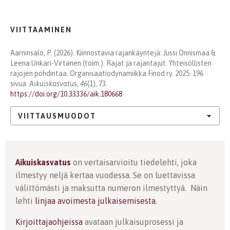
VIITTAAMINEN
Aarninsalo, P. (2026). Kiinnostavia rajankäyntejä: Jussi Onnismaa &
Leena Unkari-Virtanen (toim.). Rajat ja rajantajut. Yhteisöllisten
rajojen pohdintaa. Organisaatiodynamiikka Finod ry. 2025. 196
sivua.
Aikuiskasvatus
,
46
(1), 73.
https://doi.org/10.33336/aik.180668
VIITTAUSMUODOT
Aikuiskasvatus
on vertaisarvioitu tiedelehti, joka
ilmestyy neljä kertaa vuodessa. Se on luettavissa
välittömästi ja maksutta numeron ilmestyttyä. Näin
lehti
linjaa avoimesta julkaisemisesta
.
Kirjoittajaohjeissa
avataan julkaisuprosessi ja