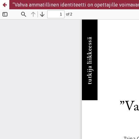
”Vahva ammatillinen identiteetti on opettajille voimava