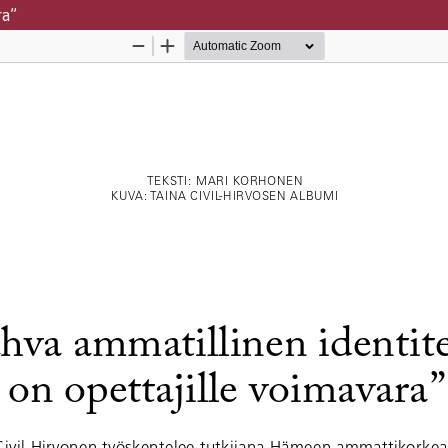
ra”
Palvelua ylläpitää
Tieteellisten seurain valtuusku