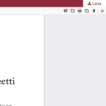
Lataa
nta
.