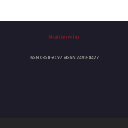
Aikuiskasvatus
ISSN 0358-6197 eISSN 2490-0427