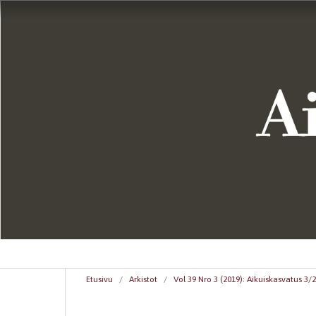
Etusivu
/
Arkistot
/
Vol 39 Nro 3 (2019): Aikuiskasvatus 3/