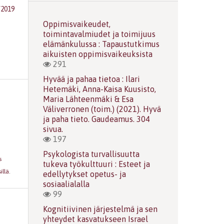
/2019
Oppimisvaikeudet,
toimintavalmiudet ja toimijuus
elämänkulussa : Tapaustutkimus
aikuisten oppimisvaikeuksista
291
Hyvää ja pahaa tietoa : Ilari
Hetemäki, Anna-Kaisa Kuusisto,
Maria Lähteenmäki & Esa
Väliverronen (toim.) (2021). Hyvä
ja paha tieto. Gaudeamus. 304
sivua.
197
Psykologista turvallisuutta
s
tukeva työkulttuuri : Esteet ja
illä
.
edellytykset opetus- ja
sosiaalialalla
99
Kognitiivinen järjestelmä ja sen
yhteydet kasvatukseen Israel