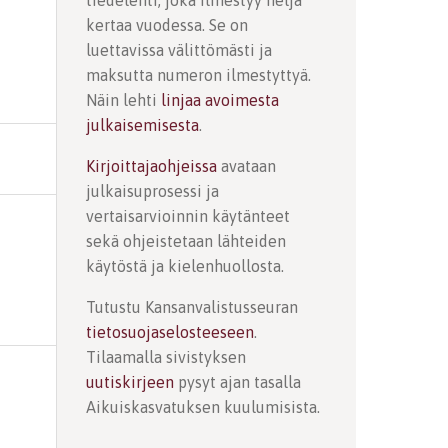
tiedelehti, joka ilmestyy neljä
kertaa vuodessa. Se on
luettavissa välittömästi ja
maksutta numeron ilmestyttyä.
Näin lehti
linjaa avoimesta
julkaisemisesta
.
Kirjoittajaohjeissa
avataan
julkaisuprosessi ja
vertaisarvioinnin käytänteet
sekä ohjeistetaan lähteiden
käytöstä ja kielenhuollosta.
Tutustu Kansanvalistusseuran
tietosuojaselosteeseen
.
Tilaamalla sivistyksen
uutiskirjeen
pysyt ajan tasalla
Aikuiskasvatuksen kuulumisista.