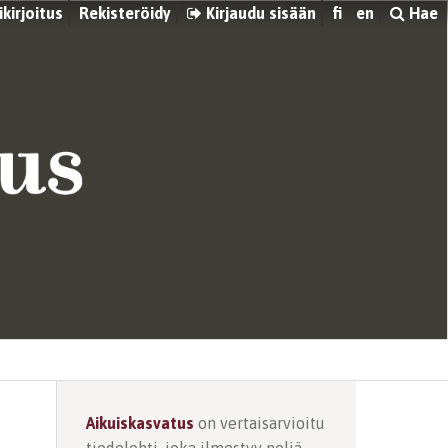
kirjoitus
Rekisteröidy
Kirjaudu sisään
fi
en
Hae
Aikuiskasvatus
on vertaisarvioitu