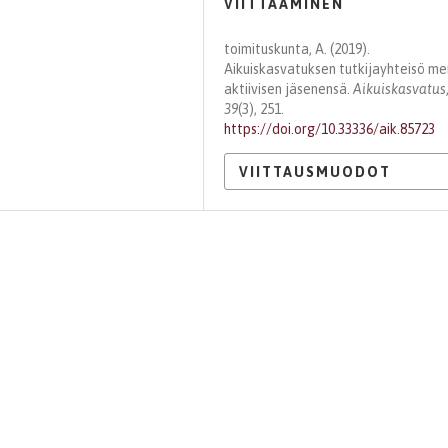
VIITTAAMINEN
toimituskunta, A. (2019).
Aikuiskasvatuksen tutkijayhteisö me
aktiivisen jäsenensä.
Aikuiskasvatus
39
(3), 251.
https://doi.org/10.33336/aik.85723
VIITTAUSMUODOT