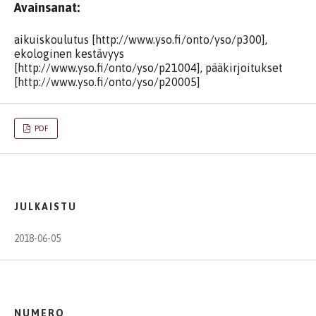
Avainsanat:
aikuiskoulutus [http://www.yso.fi/onto/yso/p300],
ekologinen kestävyys
[http://www.yso.fi/onto/yso/p21004], pääkirjoitukset
[http://www.yso.fi/onto/yso/p20005]
PDF
JULKAISTU
2018-06-05
NUMERO