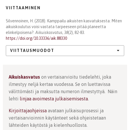
VIITTAAMINEN
Silvennoinen, H. (2018). Kamppailu aikuisten kasvatuksesta: Miten
aikuiskoulutus voisi vastata tarpeeseen pitää planeetta
elinkelpoisena?.
Aikuiskasvatus
,
38
(2), 82-83.
https://doi.org/10.33336/aik.88330
VIITTAUSMUODOT
Aikuiskasvatus
on vertaisarvioitu tiedelehti, joka
ilmestyy neljä kertaa vuodessa. Se on luettavissa
välittömästi ja maksutta numeron ilmestyttyä. Näin
lehti
linjaa avoimesta julkaisemisesta
.
Kirjoittajaohjeissa
avataan julkaisuprosessi ja
vertaisarvioinnin käytänteet sekä ohjeistetaan
lähteiden käytöstä ja kielenhuollosta.