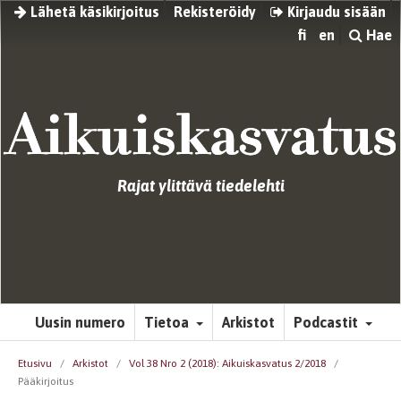
Lähetä käsikirjoitus
Rekisteröidy
Kirjaudu sisään
fi
en
Hae
Rajat ylittävä tiedelehti
Uusin numero
Tietoa
Arkistot
Podcastit
Etusivu
/
Arkistot
/
Vol 38 Nro 2 (2018): Aikuiskasvatus 2/2018
/
Pääkirjoitus