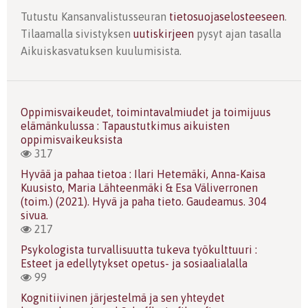
Tutustu Kansanvalistusseuran
tietosuojaselosteeseen
.
Tilaamalla sivistyksen
uutiskirjeen
pysyt ajan tasalla
Aikuiskasvatuksen kuulumisista.
Oppimisvaikeudet, toimintavalmiudet ja toimijuus
elämänkulussa : Tapaustutkimus aikuisten
oppimisvaikeuksista
317
Hyvää ja pahaa tietoa : Ilari Hetemäki, Anna-Kaisa
Kuusisto, Maria Lähteenmäki & Esa Väliverronen
(toim.) (2021). Hyvä ja paha tieto. Gaudeamus. 304
sivua.
217
Psykologista turvallisuutta tukeva työkulttuuri :
Esteet ja edellytykset opetus- ja sosiaalialalla
99
Kognitiivinen järjestelmä ja sen yhteydet