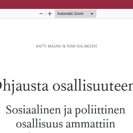
Palvelua ylläpitää
Tieteellisten seurain valtuusku