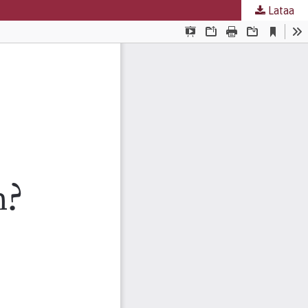
Lataa
nta
.