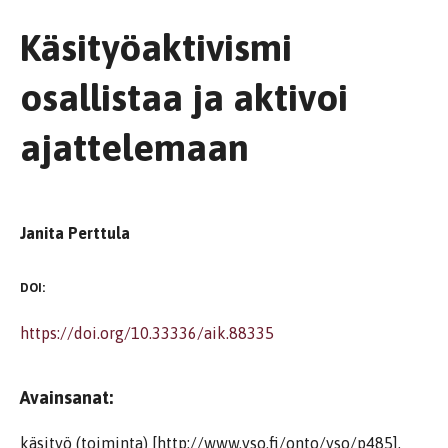
Käsityöaktivismi
osallistaa ja aktivoi
ajattelemaan
Janita Perttula
DOI:
https://doi.org/10.33336/aik.88335
Avainsanat:
käsityö (toiminta) [http://www.yso.fi/onto/yso/p485],