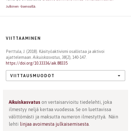
Julkinen -lisenssillä
.
VIITTAAMINEN
Perttula, J. (2018). Käsityöaktivismi osallistaa ja aktivoi
ajattelemaan.
Aikuiskasvatus
,
38
(2), 140-147.
https://doi.org/10.33336/aik.88335
VIITTAUSMUODOT
Aikuiskasvatus
on vertaisarvioitu tiedelehti, joka
ilmestyy neljä kertaa vuodessa. Se on luettavissa
välittömästi ja maksutta numeron ilmestyttyä. Näin
lehti
linjaa avoimesta julkaisemisesta
.