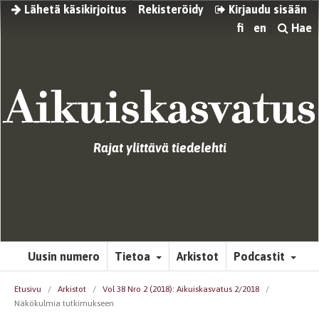
Lähetä käsikirjoitus
Rekisteröidy
Kirjaudu sisään
fi
en
Hae
Rajat ylittävä tiedelehti
Uusin numero
Tietoa
Arkistot
Podcastit
Etusivu
/
Arkistot
/
Vol 38 Nro 2 (2018): Aikuiskasvatus 2/2018
/
Näkökulmia tutkimukseen