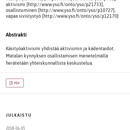
aktivismi [http://www.yso.fi/onto/yso/p21733],
osallistuminen [http://www.yso.fi/onto/yso/p10727],
vapaa sivistystyö [http://www.yso.fi/onto/yso/p12170]
Abstrakti
Käsityöaktivismi yhdistää aktivismin ja kädentaidot.
Matalan kynnyksen osallistamisen menetelmällä
herätetään yhteiskunnallista keskustelua.
PDF
JULKAISTU
2018-06-05