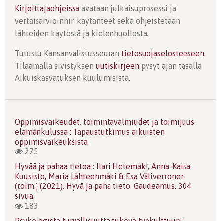
Kirjoittajaohjeissa
avataan julkaisuprosessi ja
vertaisarvioinnin käytänteet sekä ohjeistetaan
lähteiden käytöstä ja kielenhuollosta.
Tutustu Kansanvalistusseuran
tietosuojaselosteeseen
.
Tilaamalla sivistyksen
uutiskirjeen
pysyt ajan tasalla
Aikuiskasvatuksen kuulumisista.
Oppimisvaikeudet, toimintavalmiudet ja toimijuus
elämänkulussa : Tapaustutkimus aikuisten
oppimisvaikeuksista
275
Hyvää ja pahaa tietoa : Ilari Hetemäki, Anna-Kaisa
Kuusisto, Maria Lähteenmäki & Esa Väliverronen
(toim.) (2021). Hyvä ja paha tieto. Gaudeamus. 304
sivua.
183
Psykologista turvallisuutta tukeva työkulttuuri :