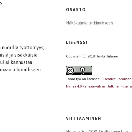
s
OSASTO
Näkökulmia tutkimukseen
LISENSSI
a nuorilla työttömyys,
siä ja sisäkkäisiä
Copyright (c) 2018 Heikki Hiilamo
tulisi kannustaa
oimaan inhimilliseen
Tämä työ on lisensoitu
Creative Common
Nimeä 4.0 Kansainvälinen Julkinen -lisenss
VIITTAAMINEN
Hiilamo, H. (2018). Osallistumistulo