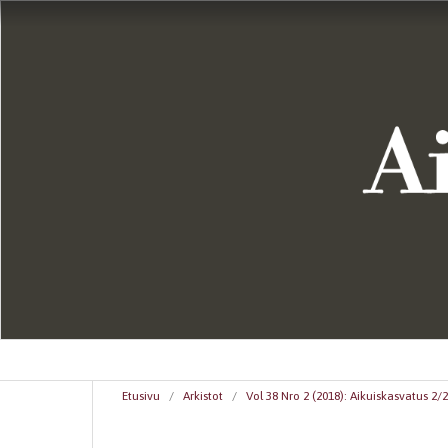
Etusivu
/
Arkistot
/
Vol 38 Nro 2 (2018): Aikuiskasvatus 2/