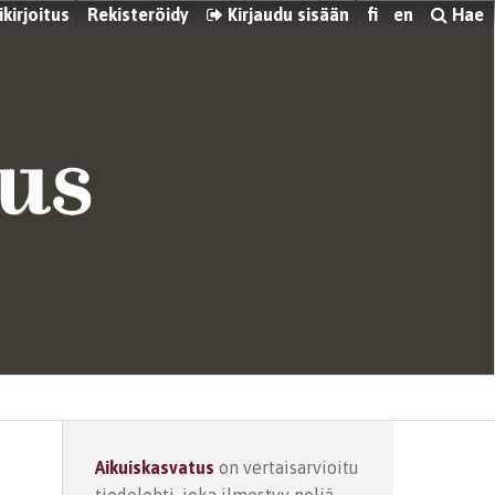
kirjoitus
Rekisteröidy
Kirjaudu sisään
fi
en
Hae
Aikuiskasvatus
on vertaisarvioitu