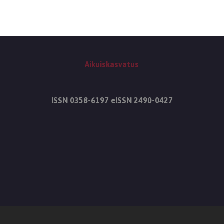
Aikuiskasvatus
ISSN 0358-6197 eISSN 2490-0427