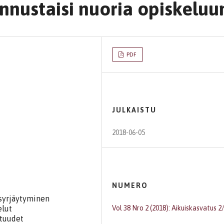
nnustaisi nuoria opiskeluu
PDF
JULKAISTU
2018-06-05
NUMERO
 syrjäytyminen
elut
Vol 38 Nro 2 (2018): Aikuiskasvatus 2
etuudet