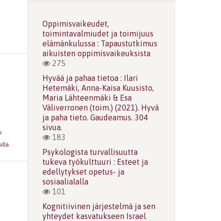
Oppimisvaikeudet,
toimintavalmiudet ja toimijuus
elämänkulussa : Tapaustutkimus
aikuisten oppimisvaikeuksista
275
Hyvää ja pahaa tietoa : Ilari
Hetemäki, Anna-Kaisa Kuusisto,
Maria Lähteenmäki & Esa
Väliverronen (toim.) (2021). Hyvä
ja paha tieto. Gaudeamus. 304
sivua.
s
183
illä
.
Psykologista turvallisuutta
tukeva työkulttuuri : Esteet ja
edellytykset opetus- ja
sosiaalialalla
101
Kognitiivinen järjestelmä ja sen
yhteydet kasvatukseen Israel