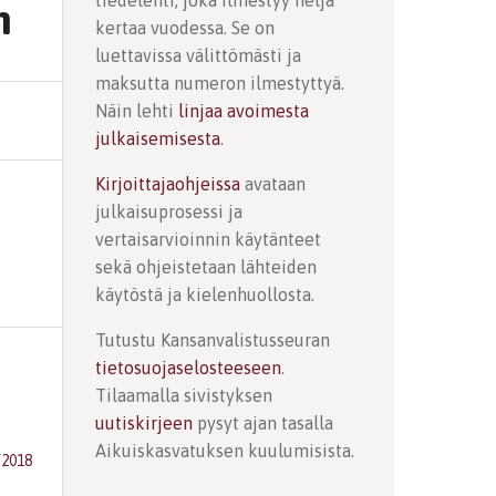
tiedelehti, joka ilmestyy neljä
n
kertaa vuodessa. Se on
luettavissa välittömästi ja
maksutta numeron ilmestyttyä.
Näin lehti
linjaa avoimesta
julkaisemisesta
.
Kirjoittajaohjeissa
avataan
julkaisuprosessi ja
vertaisarvioinnin käytänteet
sekä ohjeistetaan lähteiden
käytöstä ja kielenhuollosta.
Tutustu Kansanvalistusseuran
tietosuojaselosteeseen
.
Tilaamalla sivistyksen
uutiskirjeen
pysyt ajan tasalla
Aikuiskasvatuksen kuulumisista.
/2018