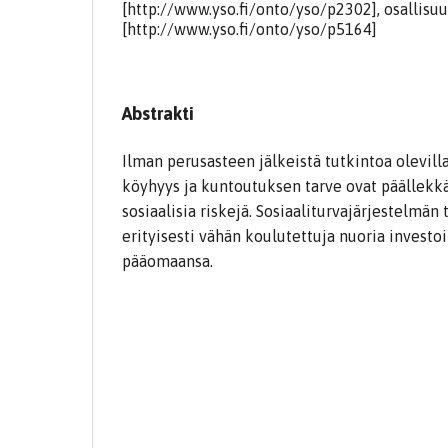
[http://www.yso.fi/onto/yso/p2302], osallisuu
[http://www.yso.fi/onto/yso/p5164]
Abstrakti
Ilman perusasteen jälkeistä tutkintoa olevill
köyhyys ja kuntoutuksen tarve ovat päällekkäi
sosiaalisia riskejä. Sosiaaliturvajärjestelmän 
erityisesti vähän koulutettuja nuoria invest
pääomaansa.