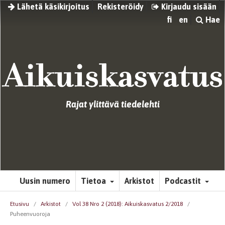
Lähetä käsikirjoitus
Rekisteröidy
Kirjaudu sisään
fi
en
Hae
Rajat ylittävä tiedelehti
Uusin numero
Tietoa
Arkistot
Podcastit
Etusivu
/
Arkistot
/
Vol 38 Nro 2 (2018): Aikuiskasvatus 2/2018
/
Puheenvuoroja