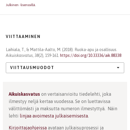
Julkinen -lisenssillä
.
VIITTAAMINEN
Laihiala, T., & Mattila-Aalto, M. (2018). Ruoka-apu ja osallisuus.
Aikuiskasvatus
,
38
(2), 159-161.
https://doi.org/10.33336/aik.88338
VIITTAUSMUODOT
Aikuiskasvatus
on vertaisarvioitu tiedelehti, joka
ilmestyy neljä kertaa vuodessa. Se on luettavissa
välittömästi ja maksutta numeron ilmestyttyä. Näin
lehti
linjaa avoimesta julkaisemisesta
.
Kirjoittajaohjeissa
avataan julkaisuprosessi ja