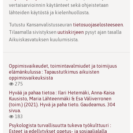
vertaisarvioinnin käytänteet sekä ohjeistetaan
lähteiden käytöstä ja kielenhuollosta.
Tutustu Kansanvalistusseuran
tietosuojaselosteeseen
.
Tilaamalla sivistyksen
uutiskirjeen
pysyt ajan tasalla
Aikuiskasvatuksen kuulumisista.
Oppimisvaikeudet, toimintavalmiudet ja toimijuus
elämänkulussa : Tapaustutkimus aikuisten
oppimisvaikeuksista
275
Hyvää ja pahaa tietoa : Ilari Hetemäki, Anna-Kaisa
Kuusisto, Maria Lähteenmäki & Esa Väliverronen
(toim.) (2021). Hyvä ja paha tieto. Gaudeamus. 304
sivua.
183
Psykologista turvallisuutta tukeva työkulttuuri :
Esteet ja edellytykset opetus- ja sosiaalialalla