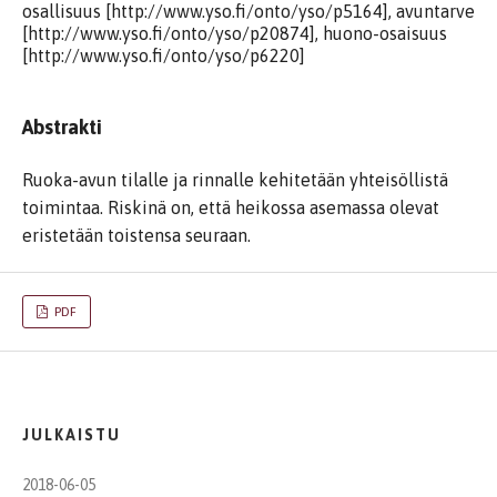
osallisuus [http://www.yso.fi/onto/yso/p5164], avuntarve
[http://www.yso.fi/onto/yso/p20874], huono-osaisuus
[http://www.yso.fi/onto/yso/p6220]
Abstrakti
Ruoka-avun tilalle ja rinnalle kehitetään yhteisöllistä
toimintaa. Riskinä on, että heikossa asemassa olevat
eristetään toistensa seuraan.
PDF
JULKAISTU
2018-06-05