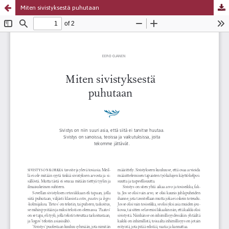
Miten sivistyksestä puhutaan
Palvelua ylläpitää
Tieteellisten seurain valtuuskunta
.