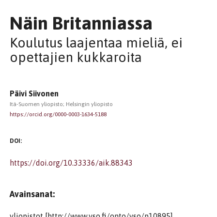
Näin Britanniassa
Koulutus laajentaa mieliä, ei
opettajien kukkaroita
Päivi Siivonen
Itä-Suomen yliopisto; Helsingin yliopisto
https://orcid.org/0000-0003-1634-5188
DOI:
https://doi.org/10.33336/aik.88343
Avainsanat:
yliopistot [http://www.yso.fi/onto/yso/p10895],