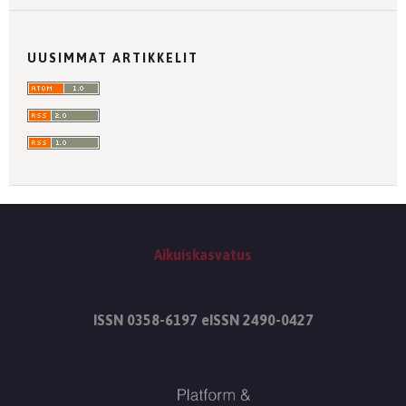
UUSIMMAT ARTIKKELIT
Aikuiskasvatus
ISSN 0358-6197 eISSN 2490-0427