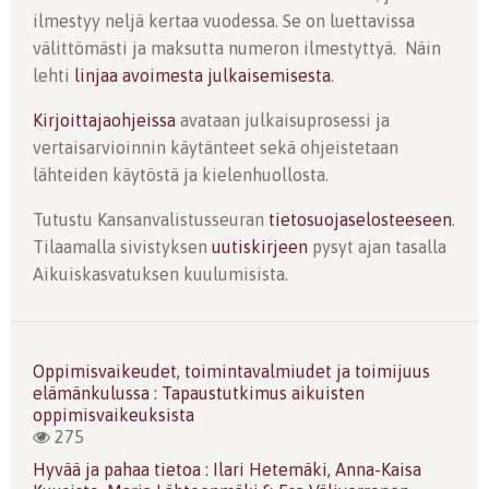
ilmestyy neljä kertaa vuodessa. Se on luettavissa
välittömästi ja maksutta numeron ilmestyttyä. Näin
lehti
linjaa avoimesta julkaisemisesta
.
Kirjoittajaohjeissa
avataan julkaisuprosessi ja
vertaisarvioinnin käytänteet sekä ohjeistetaan
lähteiden käytöstä ja kielenhuollosta.
Tutustu Kansanvalistusseuran
tietosuojaselosteeseen
.
Tilaamalla sivistyksen
uutiskirjeen
pysyt ajan tasalla
Aikuiskasvatuksen kuulumisista.
Oppimisvaikeudet, toimintavalmiudet ja toimijuus
elämänkulussa : Tapaustutkimus aikuisten
oppimisvaikeuksista
275
Hyvää ja pahaa tietoa : Ilari Hetemäki, Anna-Kaisa