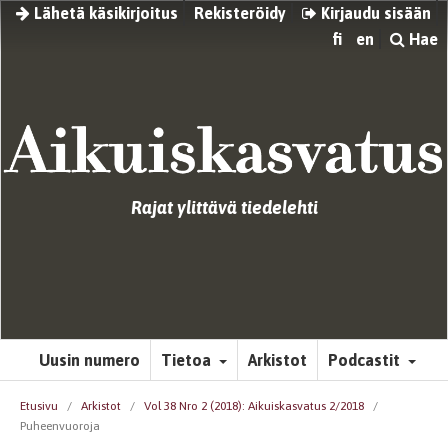
Lähetä käsikirjoitus
Rekisteröidy
Kirjaudu sisään
fi
en
Hae
Rajat ylittävä tiedelehti
Uusin numero
Tietoa
Arkistot
Podcastit
Etusivu
/
Arkistot
/
Vol 38 Nro 2 (2018): Aikuiskasvatus 2/2018
/
Puheenvuoroja