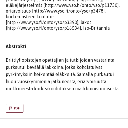
eläkejärjestelmät [http://www.yso.fi/onto/yso/p11730],
eriarvoisuus [http://www.yso.fi/onto/yso/p3478],
korkea-asteen koulutus
[http://www.yso.fi/onto/yso/p3390], lakot
[http://www.yso.fi/onto/yso/p16534], Iso-Britannia
Abstrakti
Brittiyliopistojen opettajien ja tutkijoiden vastarinta
purkautui keväällä lakkoina, jotka kohdistuivat
pyrkimyksiin heikentää eläkkeitä. Samalla purkautui
huoli vuosikymmeniä jatkuneesta, eriarvoisuutta
ruokkineesta korkeakoulutuksen markkinoistumisesta.
PDF