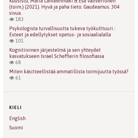
Kuusisto, Maria Lähteenmäki & Esa Väliverronen
(toim.) (2021). Hyvä ja paha tieto. Gaudeamus. 304
sivua.
183
Psykologista turvallisuutta tukeva työkulttuuri :
Esteet ja edellytykset opetus- ja sosiaalialalla
101
Kognitiivinen järjestelmä ja sen yhteydet
kasvatukseen Israel Schefflerin filosofiassa
68
Miten käsitteellistää ammatillista toimijuutta työssä?
61
KIELI
English
Suomi