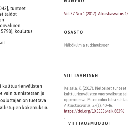
NUMERO
042], tunteet
et taidot
Vol 37 Nro 1 (2017): Aikuiskasvatus 1
en
ienvälinen
25798], koulutus
OSASTO
söt
Näkökulmia tutkimukseen
VIITTAAMINEN
 kulttuurienvälisten
Keisala, K. (2017). Kielteiset tunteet
t vain tunnistetaan ja
kulttuurienvälisten vuorovaikutustai
oppimisessa: Miten niihin tulisi suhta
ouluttajan on tuettava
Aikuiskasvatus
,
37
(1), 40-46.
allistujien kokemuksia.
https://doi.org/10.33336/aik.88396
VIITTAUSMUODOT