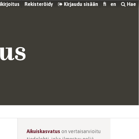
kirjoitus
Rekisteröidy
Kirjaudu sisään
fi
en
Hae
Aikuiskasvatus
on vertaisarvioitu