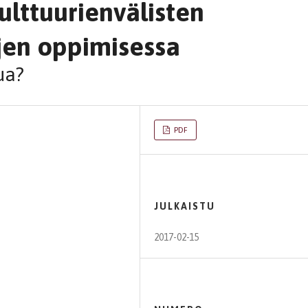
kulttuurienvälisten
jen oppimisessa
ua?
PDF
JULKAISTU
2017-02-15