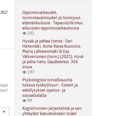
Oppimisvaikeudet,
/2017
toimintavalmiudet ja toimijuus
elämänkulussa : Tapaustutkimus
aikuisten oppimisvaikeuksista
291
Hyvää ja pahaa tietoa : Ilari
Hetemäki, Anna-Kaisa Kuusisto,
Maria Lähteenmäki & Esa
Väliverronen (toim.) (2021). Hyvä
ja paha tieto. Gaudeamus. 304
sivua.
197
Psykologista turvallisuutta
tukeva työkulttuuri : Esteet ja
tojen
edellytykset opetus- ja
utua?.
sosiaalialalla
99
Kognitiivinen järjestelmä ja sen
yhteydet kasvatukseen Israel