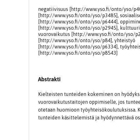
negatiivisuus [http://www.yso.fi/onto/yso/p4
[http://www.yso.fi/onto/yso/p3485], sosiaalis
[http://www.yso.fi/onto/yso/p6444], oppimin
[http://www.yso.fi/onto/yso/p2945], kulttuur
vuorovaikutus [http://www.yso.fi/onto/yso/p
[http://www.yso.fi/onto/yso/p84], yhteistyö
[http://www.yso.fi/onto/yso/p6334], työyhtei
[http://www.yso.fi/onto/yso/p8543]
Abstrakti
Kielteisten tunteiden kokeminen on hyödyksi
vuorovaikutustaitojen oppimiselle, jos tuntee
otetaan huomioon työyhteisökoulutuksissa. K
tunteiden käsittelemistä ja hyödynnettävä os