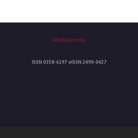
Aikuiskasvatus
ISSN 0358-6197 eISSN 2490-0427