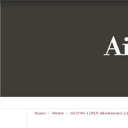
Etusivu
/
Arkistot
/
Vol 37 Nro 1 (2017): Aikuiskasvatus 1/