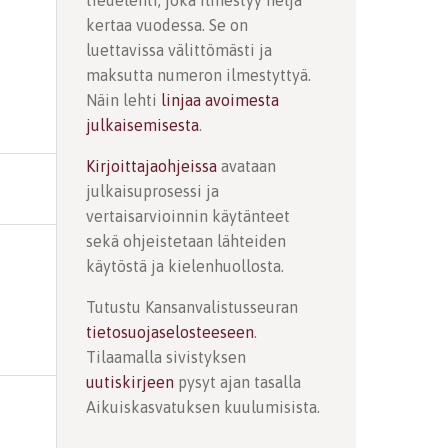
tiedelehti, joka ilmestyy neljä
kertaa vuodessa. Se on
luettavissa välittömästi ja
maksutta numeron ilmestyttyä.
Näin lehti
linjaa avoimesta
julkaisemisesta
.
Kirjoittajaohjeissa
avataan
julkaisuprosessi ja
vertaisarvioinnin käytänteet
sekä ohjeistetaan lähteiden
käytöstä ja kielenhuollosta.
Tutustu Kansanvalistusseuran
tietosuojaselosteeseen
.
Tilaamalla sivistyksen
uutiskirjeen
pysyt ajan tasalla
Aikuiskasvatuksen kuulumisista.