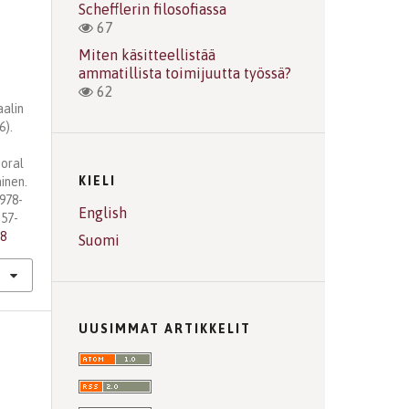
Schefflerin filosofiassa
67
Miten käsitteellistää
ammatillista toimijuutta työssä?
62
aalin
6).
Moral
KIELI
inen.
 978-
English
 57-
98
Suomi
UUSIMMAT ARTIKKELIT