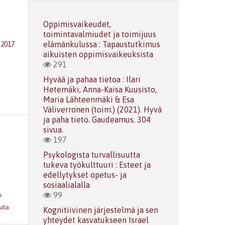
Oppimisvaikeudet,
toimintavalmiudet ja toimijuus
elämänkulussa : Tapaustutkimus
/2017
aikuisten oppimisvaikeuksista
291
Hyvää ja pahaa tietoa : Ilari
Hetemäki, Anna-Kaisa Kuusisto,
Maria Lähteenmäki & Esa
Väliverronen (toim.) (2021). Hyvä
ja paha tieto. Gaudeamus. 304
sivua.
197
Psykologista turvallisuutta
tukeva työkulttuuri : Esteet ja
edellytykset opetus- ja
sosiaalialalla
99
s
illä
.
Kognitiivinen järjestelmä ja sen
yhteydet kasvatukseen Israel