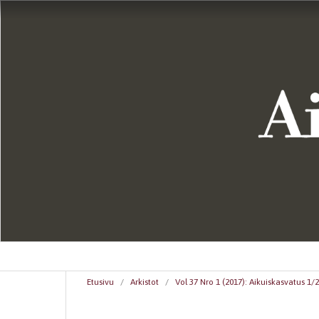
Etusivu
/
Arkistot
/
Vol 37 Nro 1 (2017): Aikuiskasvatus 1/