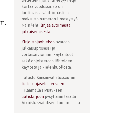
tiedelehti, joka ilmestyy neljä
kertaa vuodessa. Se on
luettavissa välittömästi ja
maksutta numeron ilmestyttyä.
m.
Näin lehti
linjaa avoimesta
julkaisemisesta
.
Kirjoittajaohjeissa
avataan
julkaisuprosessi ja
vertaisarvioinnin käytänteet
sekä ohjeistetaan lähteiden
käytöstä ja kielenhuollosta.
Tutustu Kansanvalistusseuran
tietosuojaselosteeseen
.
Tilaamalla sivistyksen
uutiskirjeen
pysyt ajan tasalla
Aikuiskasvatuksen kuulumisista.