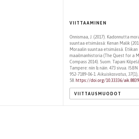
VIITTAAMINEN
Onnismaa, J. (2017). Kadonnutta mor
suuntaa etsimässä: Kenan Malik (201
Moraalin suuntaa etsimässä. Etiikan
maailmanhistoria (The Quest for a 
Compass 2014). Suom. Tapani Kilpelä
Tampere: niin & näin. 473 sivua. ISBN
952-7189-06-1.
Aikuiskasvatus
,
37
(1),
58.
https://doi.org/10.33336/aik.883
VIITTAUSMUODOT