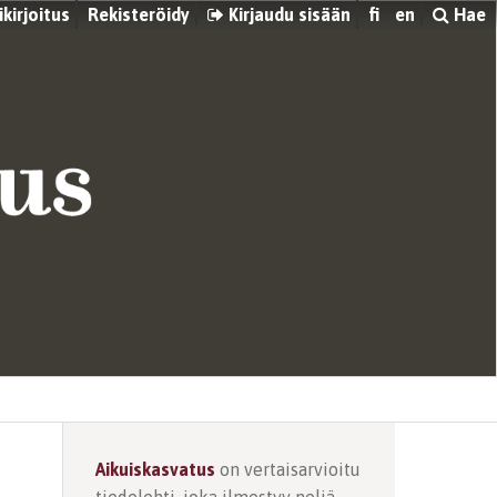
kirjoitus
Rekisteröidy
Kirjaudu sisään
fi
en
Hae
Aikuiskasvatus
on vertaisarvioitu