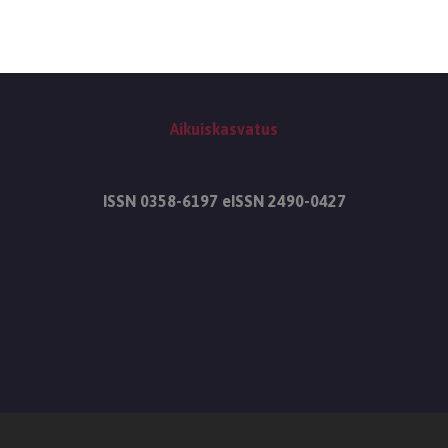
Aikuiskasvatus
ISSN 0358-6197 eISSN 2490-0427