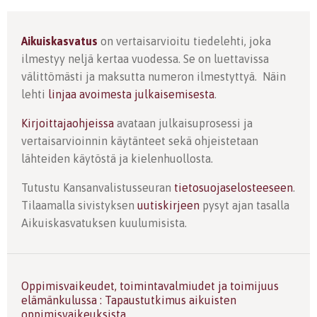
Aikuiskasvatus
on vertaisarvioitu tiedelehti, joka
ilmestyy neljä kertaa vuodessa. Se on luettavissa
välittömästi ja maksutta numeron ilmestyttyä. Näin
lehti
linjaa avoimesta julkaisemisesta
.
Kirjoittajaohjeissa
avataan julkaisuprosessi ja
vertaisarvioinnin käytänteet sekä ohjeistetaan
lähteiden käytöstä ja kielenhuollosta.
Tutustu Kansanvalistusseuran
tietosuojaselosteeseen
.
Tilaamalla sivistyksen
uutiskirjeen
pysyt ajan tasalla
Aikuiskasvatuksen kuulumisista.
Oppimisvaikeudet, toimintavalmiudet ja toimijuus
elämänkulussa : Tapaustutkimus aikuisten
oppimisvaikeuksista