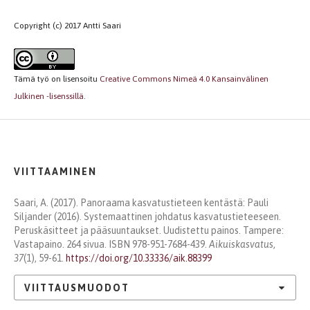
Copyright (c) 2017 Antti Saari
Tämä työ on lisensoitu
Creative Commons Nimeä 4.0 Kansainvälinen
Julkinen -lisenssillä
.
VIITTAAMINEN
Saari, A. (2017). Panoraama kasvatustieteen kentästä: Pauli
Siljander (2016). Systemaattinen johdatus kasvatustieteeseen.
Peruskäsitteet ja pääsuuntaukset. Uudistettu painos. Tampere:
Vastapaino. 264 sivua. ISBN 978-951-7684-439.
Aikuiskasvatus
,
37
(1), 59-61.
https://doi.org/10.33336/aik.88399
VIITTAUSMUODOT