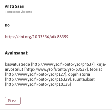
Antti Saari
Tampereen yliopisto
DOI:
https://doi.org/10.33336/aik.88399
Avainsanat:
kasvatustiede [http://www.yso.fi/onto/yso/p4537], kirja-
arvostelut [http://www.yso.fi/onto/yso/p3537], teoriat
[http://www.yso.fi/onto/yso/p127], oppihistoria
[http://www.yso.fi/onto/yso/p16329], suuntaukset
[http://www.yso.fi/onto/yso/p10138]
PDF