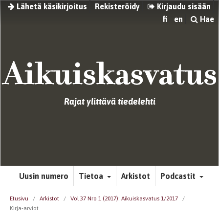
Lähetä käsikirjoitus
Rekisteröidy
Kirjaudu sisään
fi
en
Hae
Rajat ylittävä tiedelehti
Uusin numero
Tietoa
Arkistot
Podcastit
Etusivu
/
Arkistot
/
Vol 37 Nro 1 (2017): Aikuiskasvatus 1/2017
/
Kirja-arviot