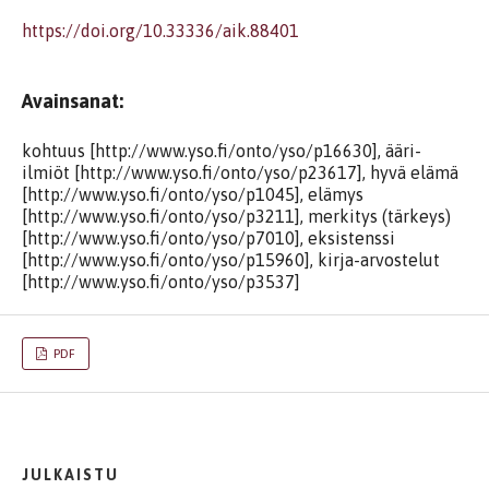
https://doi.org/10.33336/aik.88401
Avainsanat:
kohtuus [http://www.yso.fi/onto/yso/p16630], ääri-
ilmiöt [http://www.yso.fi/onto/yso/p23617], hyvä elämä
[http://www.yso.fi/onto/yso/p1045], elämys
[http://www.yso.fi/onto/yso/p3211], merkitys (tärkeys)
[http://www.yso.fi/onto/yso/p7010], eksistenssi
[http://www.yso.fi/onto/yso/p15960], kirja-arvostelut
[http://www.yso.fi/onto/yso/p3537]
PDF
JULKAISTU