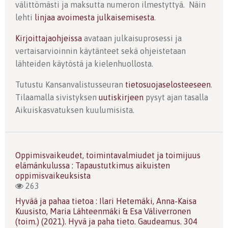
välittömästi ja maksutta numeron ilmestyttyä. Näin
lehti
linjaa avoimesta julkaisemisesta
.
Kirjoittajaohjeissa
avataan julkaisuprosessi ja
vertaisarvioinnin käytänteet sekä ohjeistetaan
lähteiden käytöstä ja kielenhuollosta.
Tutustu Kansanvalistusseuran
tietosuojaselosteeseen
.
Tilaamalla sivistyksen
uutiskirjeen
pysyt ajan tasalla
Aikuiskasvatuksen kuulumisista.
Oppimisvaikeudet, toimintavalmiudet ja toimijuus
elämänkulussa : Tapaustutkimus aikuisten
oppimisvaikeuksista
263
Hyvää ja pahaa tietoa : Ilari Hetemäki, Anna-Kaisa
Kuusisto, Maria Lähteenmäki & Esa Väliverronen
(toim.) (2021). Hyvä ja paha tieto. Gaudeamus. 304