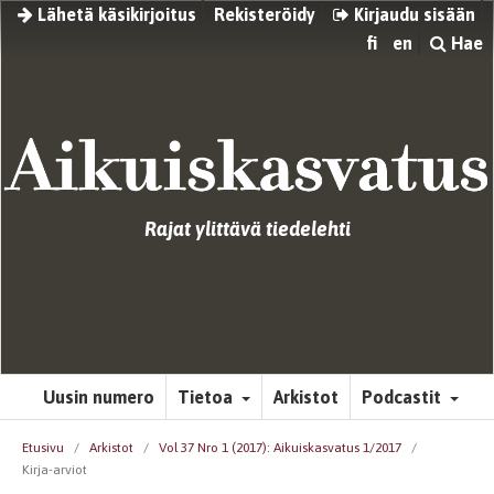
Lähetä käsikirjoitus
Rekisteröidy
Kirjaudu sisään
fi
en
Hae
Rajat ylittävä tiedelehti
Uusin numero
Tietoa
Arkistot
Podcastit
Etusivu
/
Arkistot
/
Vol 37 Nro 1 (2017): Aikuiskasvatus 1/2017
/
Kirja-arviot