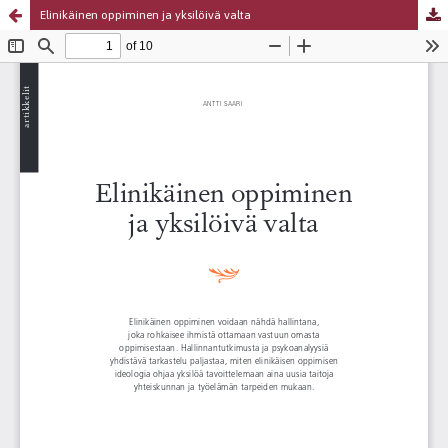
Elinikäinen oppiminen ja yksilöivä valta
Palvelua ylläpitää
Tieteellisten seurain valtuuskunta
.