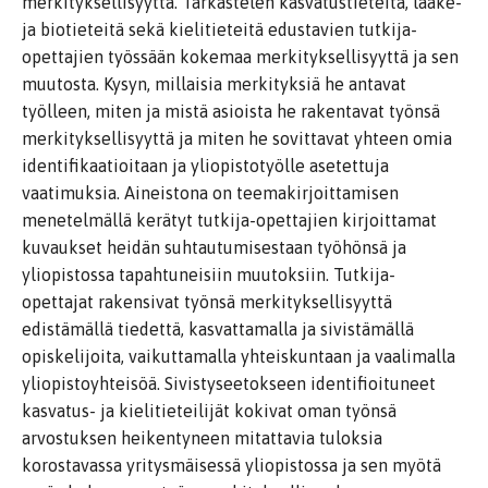
merkityksellisyyttä. Tarkastelen kasvatustieteitä, lääke-
ja biotieteitä sekä kielitieteitä edustavien tutkija-
opettajien työssään kokemaa merkityksellisyyttä ja sen
muutosta. Kysyn, millaisia merkityksiä he antavat
työlleen, miten ja mistä asioista he rakentavat työnsä
merkityksellisyyttä ja miten he sovittavat yhteen omia
identifikaatioitaan ja yliopistotyölle asetettuja
vaatimuksia. Aineistona on teemakirjoittamisen
menetelmällä kerätyt tutkija-opettajien kirjoittamat
kuvaukset heidän suhtautumisestaan työhönsä ja
yliopistossa tapahtuneisiin muutoksiin. Tutkija-
opettajat rakensivat työnsä merkityksellisyyttä
edistämällä tiedettä, kasvattamalla ja sivistämällä
opiskelijoita, vaikuttamalla yhteiskuntaan ja vaalimalla
yliopistoyhteisöä. Sivistyseetokseen identifioituneet
kasvatus- ja kielitieteilijät kokivat oman työnsä
arvostuksen heikentyneen mitattavia tuloksia
korostavassa yritysmäisessä yliopistossa ja sen myötä