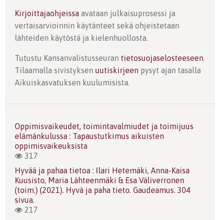
Kirjoittajaohjeissa
avataan julkaisuprosessi ja
vertaisarvioinnin käytänteet sekä ohjeistetaan
lähteiden käytöstä ja kielenhuollosta.
Tutustu Kansanvalistusseuran
tietosuojaselosteeseen
.
Tilaamalla sivistyksen
uutiskirjeen
pysyt ajan tasalla
Aikuiskasvatuksen kuulumisista.
Oppimisvaikeudet, toimintavalmiudet ja toimijuus
elämänkulussa : Tapaustutkimus aikuisten
oppimisvaikeuksista
317
Hyvää ja pahaa tietoa : Ilari Hetemäki, Anna-Kaisa
Kuusisto, Maria Lähteenmäki & Esa Väliverronen
(toim.) (2021). Hyvä ja paha tieto. Gaudeamus. 304
sivua.
217