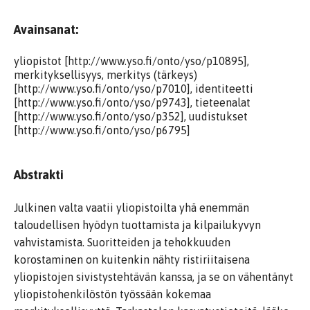
Avainsanat:
yliopistot [http://www.yso.fi/onto/yso/p10895],
merkityksellisyys, merkitys (tärkeys)
[http://www.yso.fi/onto/yso/p7010], identiteetti
[http://www.yso.fi/onto/yso/p9743], tieteenalat
[http://www.yso.fi/onto/yso/p352], uudistukset
[http://www.yso.fi/onto/yso/p6795]
Abstrakti
Julkinen valta vaatii yliopistoilta yhä enemmän
taloudellisen hyödyn tuottamista ja kilpailukyvyn
vahvistamista. Suoritteiden ja tehokkuuden
korostaminen on kuitenkin nähty ristiriitaisena
yliopistojen sivistystehtävän kanssa, ja se on vähentänyt
yliopistohenkilöstön työssään kokemaa