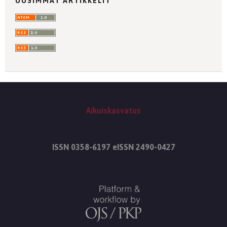
UUSIMMAT ARTIKKELIT
Aikuiskasvatus
ISSN 0358-6197 eISSN 2490-0427