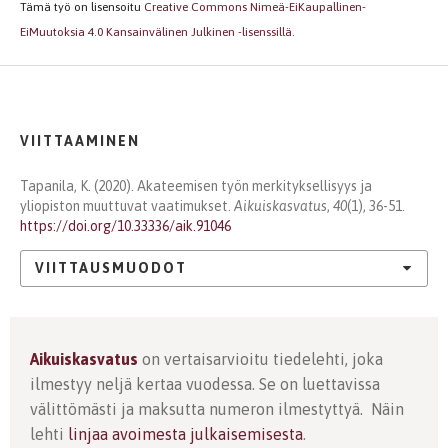
Tämä työ on lisensoitu
Creative Commons Nimeä-EiKaupallinen-
EiMuutoksia 4.0 Kansainvälinen Julkinen -lisenssillä
.
VIITTAAMINEN
Tapanila, K. (2020). Akateemisen työn merkityksellisyys ja
yliopiston muuttuvat vaatimukset.
Aikuiskasvatus
,
40
(1), 36-51.
https://doi.org/10.33336/aik.91046
VIITTAUSMUODOT
Aikuiskasvatus
on vertaisarvioitu tiedelehti, joka
ilmestyy neljä kertaa vuodessa. Se on luettavissa
välittömästi ja maksutta numeron ilmestyttyä. Näin
lehti
linjaa avoimesta julkaisemisesta
.