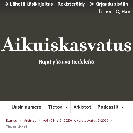
Lähetä käsikirjoitus
Rekisteröidy
Kirjaudu sisään
fi
en
Hae
Rajat ylittävä tiedelehti
Uusin numero
Tietoa
Arkistot
Podcastit
Etusivu
/
Arkistot
/
Vol 40 Nro 1 (2020): Aikuiskasvatus 1/2020
/
Tiedeartikkeli