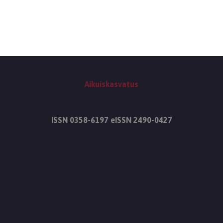
Aikuiskasvatus
ISSN 0358-6197 eISSN 2490-0427