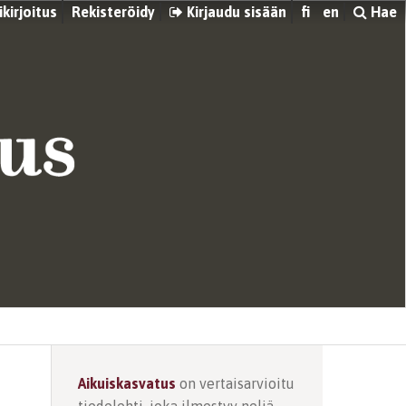
kirjoitus
Rekisteröidy
Kirjaudu sisään
fi
en
Hae
Aikuiskasvatus
on vertaisarvioitu