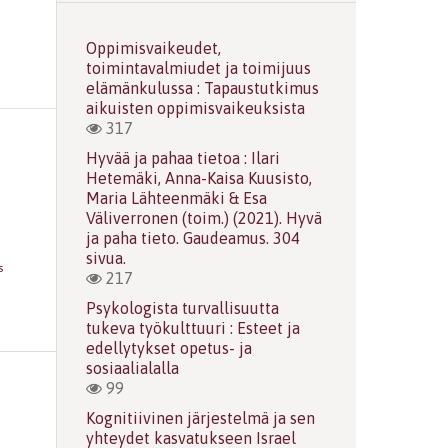
Oppimisvaikeudet,
toimintavalmiudet ja toimijuus
elämänkulussa : Tapaustutkimus
aikuisten oppimisvaikeuksista
317
Hyvää ja pahaa tietoa : Ilari
Hetemäki, Anna-Kaisa Kuusisto,
Maria Lähteenmäki & Esa
Väliverronen (toim.) (2021). Hyvä
ja paha tieto. Gaudeamus. 304
sivua.
s
217
Psykologista turvallisuutta
tukeva työkulttuuri : Esteet ja
edellytykset opetus- ja
sosiaalialalla
99
Kognitiivinen järjestelmä ja sen
yhteydet kasvatukseen Israel