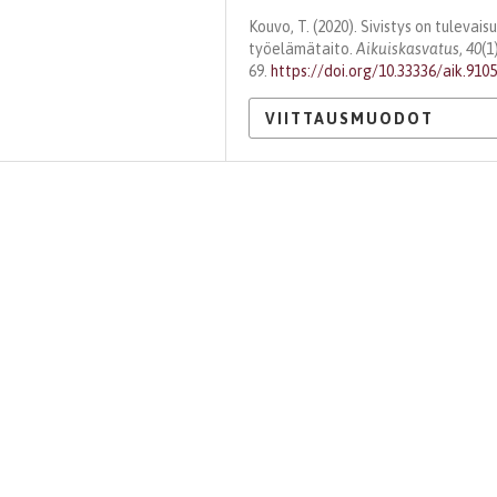
Kouvo, T. (2020). Sivistys on tulevai
työelämätaito.
Aikuiskasvatus
,
40
(1
69.
https://doi.org/10.33336/aik.910
VIITTAUSMUODOT