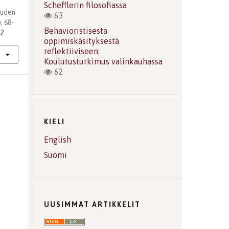
Schefflerin filosofiassa
suuden
63
), 68-
Behavioristisesta
52
oppimiskäsityksestä
reflektiiviseen:
Koulutustutkimus valinkauhassa
62
KIELI
English
Suomi
UUSIMMAT ARTIKKELIT