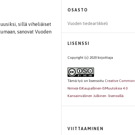
OSASTO
Vuoden tiedeartikkeli
siksi, sillä viheliäiset
stumaan, sanovat Vuoden
LISENSSI
Copyright (c) 2020 kirjoittaja
Tämä työ on lisensoitu
Creative Common
Nimeä-EiKaupallinen-EiMuutoksia 4.0
Kansainvälinen Julkinen -lisenssillä
.
VIITTAAMINEN