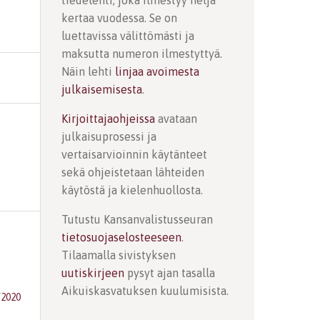
tiedelehti, joka ilmestyy neljä
kertaa vuodessa. Se on
luettavissa välittömästi ja
maksutta numeron ilmestyttyä.
Näin lehti
linjaa avoimesta
julkaisemisesta
.
Kirjoittajaohjeissa
avataan
julkaisuprosessi ja
vertaisarvioinnin käytänteet
sekä ohjeistetaan lähteiden
käytöstä ja kielenhuollosta.
Tutustu Kansanvalistusseuran
tietosuojaselosteeseen
.
Tilaamalla sivistyksen
uutiskirjeen
pysyt ajan tasalla
Aikuiskasvatuksen kuulumisista.
/2020