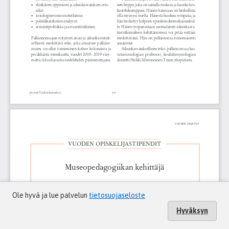
Ole hyvä ja lue palvelun
tietosuojaseloste
Hyväksyn