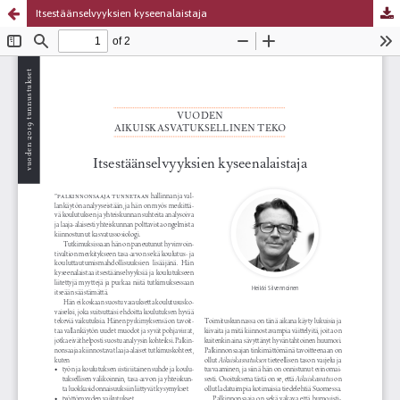
Itsestäänselvyyksien kyseenalaistaja
Palvelua ylläpitää
Tieteellisten seurain valtuuskunta
.